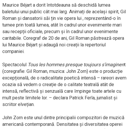
Maurice Béjart a dorit întotdeauna să deschidă lumea
baletului unui public cât mai larg. Animați de același spirit, Gil
Roman și dansatorii săi țin vie opera lui , reprezentând-o în
turnee prin toată lumea, atât în cadrul unor evenimente mari
sau recepții oficiale, precum și în cadrul unor evenimente
caritabile. Coregraf de 20 de ani, Gil Roman păstrează opera
lui Maurice Béjart și adaugă noi creații la repertoriul
companiei.
Spectacolul
Tous les hommes presque toujours s’imaginen
t
(coregrafie: Gil Roman, muzica: John Zorn) este o producție
excepțională, de o radicalitate poetică intensă – rareori avem
ocazia să vedem o creație de o calitate teatrală atât de
intensă, reflectivă și senzuală care împinge toate artele cu
mult peste limitele lor. – declara Patrick Ferla, jurnalist și
scriitor elvețian.
John Zorn este unul dintre principalii compozitori de muzică
americană contemporană. Densitatea și diversitatea operei