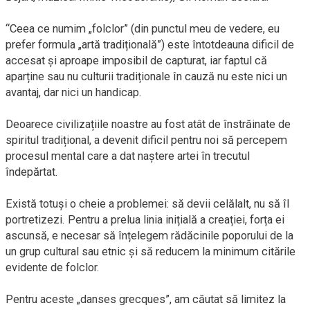
“Ceea ce numim „folclor” (din punctul meu de vedere, eu
prefer formula „artă tradițională”) este întotdeauna dificil de
accesat și aproape imposibil de capturat, iar faptul că
aparține sau nu culturii tradiționale în cauză nu este nici un
avantaj, dar nici un handicap.
Deoarece civilizațiile noastre au fost atât de înstrăinate de
spiritul tradițional, a devenit dificil pentru noi să percepem
procesul mental care a dat naștere artei în trecutul
îndepărtat.
Există totuși o cheie a problemei: să devii celălalt, nu să îl
portretizezi. Pentru a prelua linia inițială a creației, forța ei
ascunsă, e necesar să înțelegem rădăcinile poporului de la
un grup cultural sau etnic și să reducem la minimum citările
evidente de folclor.
Pentru aceste „danses grecques”, am căutat să limitez la