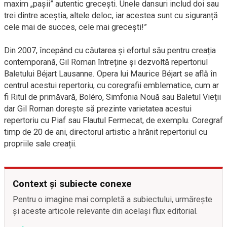
maxim „pașii” autentic grecești. Unele dansuri includ doi sau
trei dintre aceștia, altele deloc, iar acestea sunt cu siguranță
cele mai de succes, cele mai grecești!”
Din 2007, începând cu căutarea și efortul său pentru creația
contemporană, Gil Roman întreține și dezvoltă repertoriul
Baletului Béjart Lausanne. Opera lui Maurice Béjart se află în
centrul acestui repertoriu, cu coregrafii emblematice, cum ar
fi Ritul de primăvară, Boléro, Simfonia Nouă sau Baletul Vieții
dar Gil Roman dorește să prezinte varietatea acestui
repertoriu cu Piaf sau Flautul Fermecat, de exemplu. Coregraf
timp de 20 de ani, directorul artistic a hrănit repertoriul cu
propriile sale creații.
Context și subiecte conexe
Pentru o imagine mai completă a subiectului, urmărește
și aceste articole relevante din același flux editorial.