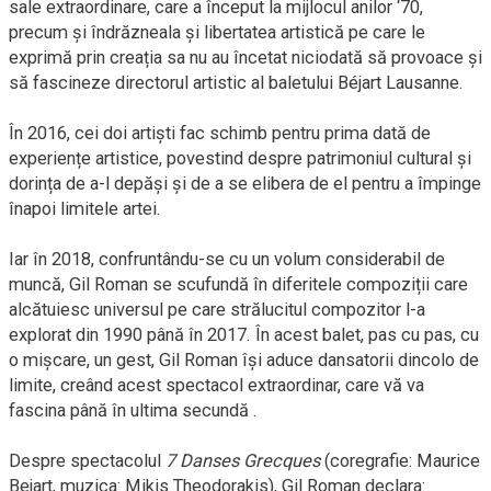
sale extraordinare, care a început la mijlocul anilor ‘70,
precum și îndrăzneala și libertatea artistică pe care le
exprimă prin creația sa nu au încetat niciodată să provoace și
să fascineze directorul artistic al baletului Béjart Lausanne.
În 2016, cei doi artiști fac schimb pentru prima dată de
experiențe artistice, povestind despre patrimoniul cultural și
dorința de a-l depăși și de a se elibera de el pentru a împinge
înapoi limitele artei.
Iar în 2018, confruntându-se cu un volum considerabil de
muncă, Gil Roman se scufundă în diferitele compoziții care
alcătuiesc universul pe care strălucitul compozitor l-a
explorat din 1990 până în 2017. În acest balet, pas cu pas, cu
o mișcare, un gest, Gil Roman își aduce dansatorii dincolo de
limite, creând acest spectacol extraordinar, care vă va
fascina până în ultima secundă .
Despre spectacolul
7 Danses Grecques
(coregrafie: Maurice
Bejart, muzica: Mikis Theodorakis), Gil Roman declara: