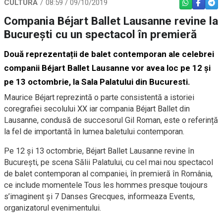
CULTURĂ
08:59 / 09/10/2019
WHATSAPP
FACEBO
TEL
Compania Béjart Ballet Lausanne revine la
București cu un spectacol în premieră
Două reprezentații de balet contemporan ale celebrei
companii Béjart Ballet Lausanne vor avea loc pe 12 și
pe 13 octombrie, la Sala Palatului din Bucuresti.
Maurice Béjart reprezintă o parte consistentă a istoriei
coregrafiei secolului XX iar compania Béjart Ballet din
Lausanne, condusă de succesorul Gil Roman, este o referință
la fel de importantă în lumea baletului contemporan.
Pe 12 și 13 octombrie, Béjart Ballet Lausanne revine în
București, pe scena Sălii Palatului, cu cel mai nou spectacol
de balet contemporan al companiei, în premieră în România,
ce include momentele Tous les hommes presque toujours
s’imaginent și 7 Danses Grecques, informeaza Events,
organizatorul evenimentului.