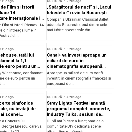
2 zile ago
CULTURĂ
2 zile ago
 de Film şi Istorii
„Spărgătorul de nuci” și „Lacul
duce 14
lebedelor” revin la București
re internaţionale în
Compania Ukrainian Classical Ballet
aduce la București două dintre cele
e Film şi Istorii Râşnov: 14
mai iubite spectacole din...
 din întreaga lume în
estivalul...
3 zile ago
CULTURĂ
3 zile ago
ehouse, tatăl lui
Canal+ va investi aproape un
amnat la 1,1
miliard de euro în
de euro pentru un
cinematografia europeană
rdut
până în 2032
my Winehouse, condamnat
Aproape un miliard de euro vor fi
ane de euro pentru un
investiți în cinematografia franceză și
d...
europeană de...
4 zile ago
CULTURĂ
4 zile ago
certe simfonice
Stray Lights Festival anunță
le, cu invitați de
programul complet: concerte,
 ai scenei
Industry Talks, sesiuni de
onale și ansambluri
audiție și noi opțiuni de
e a Concursului
După ani în care a funcționat ca o
le românești de
participare pentru public
l George Enescu, care va
comunitate DIY dedicată scenei
, în programul
perioada 23...
alternative românești,...