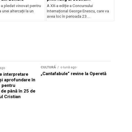
internaționale și ansambluri
 a pledat vinovat pentru
A XX-a ediție a Concursului
orchestrale românești de
 unei altercații la un
Internațional George Enescu, care va
prestigiu, în programul
avea loc în perioada 23...
Concursului Enescu 2026
CULTURĂ
o lună ago
 ago
CULTURĂ
„Cantafabule” revine la Operetă
 interpretare
Athenaeu
și aprofundare în
2026 Laur
i pentru
Grammy, C
i de până în 25 de
reuni sub
ul Cristian
Română de
Janoska î
pe 20 iuni