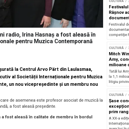
CULTURĂ
Festivalul
Râşnov a
documenta
premieră
Festivalul d
documentare
i radio, Irina Hasnaș a fost aleasă în
competiţie F
aționale pentru Muzica Contemporană
CULTURĂ
Mitch Win
Amy, cond
milioane 
urată la Centrul Arvo Pärt din Laulasmaa,
litigiu pie
Tatăl lui A
cutiv al Societății Internaționale pentru Muzica
la 1,1 milio
litigiu privin
nte, un nou vicepreședinte și un membru nou
CULTURĂ
, care de asemenea este profesor asociat de muzică la
Șase con
excepționa
ndă, a fost aleasă președinte.
prim rang
 a fost aleasă în calitate de membru în bordul
internați
A XX-a ediți
orchestra
Internaționa
prestigiu
avea loc în 