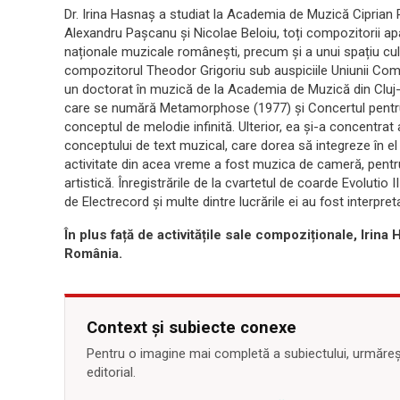
Dr. Irina Hasnaș a studiat la Academia de Muzică Ciprian
Alexandru Pașcanu și Nicolae Beloiu, toți compozitorii apa
naționale muzicale românești, precum și a unui spațiu cultu
compozitorul Theodor Grigoriu sub auspiciile Uniunii Com
un doctorat în muzică de la Academia de Muzică din Cluj-
care se numără Metamorphose (1977) și Concertul pentru
conceptul de melodie infinită. Ulterior, ea și-a concentr
conceptului de text muzical, care dorea să integreze în el
activitate din acea vreme a fost muzica de cameră, pentru
artistică. Înregistrările de la cvartetul de coarde Evolutio
de Electrecord și multe dintre lucrările ei au fost interpreta
În plus față de activitățile sale compoziționale, Irina
România.
Context și subiecte conexe
Pentru o imagine mai completă a subiectului, urmărește
editorial.