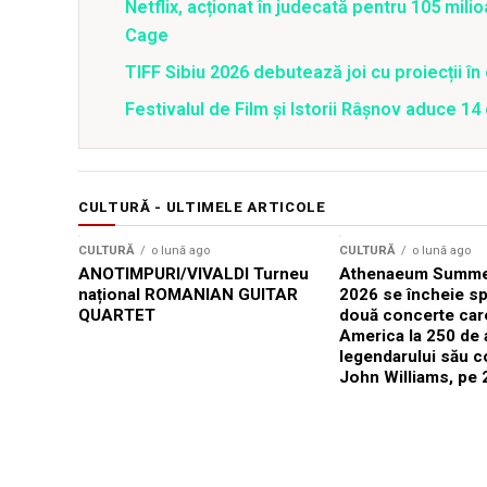
Netflix, acționat în judecată pentru 105 milio
Cage
TIFF Sibiu 2026 debutează joi cu proiecții în 
Festivalul de Film şi Istorii Râşnov aduce 1
CULTURĂ - ULTIMELE ARTICOLE
CULTURĂ
o lună ago
CULTURĂ
o lună ago
ANOTIMPURI/VIVALDI Turneu
Athenaeum Summer
național ROMANIAN GUITAR
2026 se încheie sp
QUARTET
două concerte car
America la 250 de 
legendarului său 
John Williams, pe 2