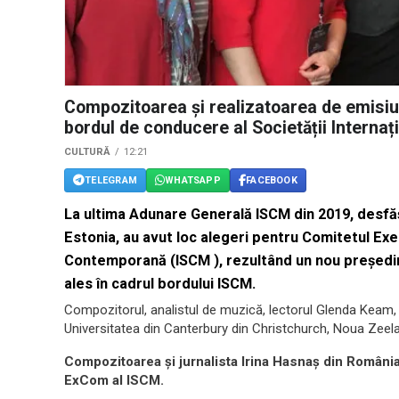
Compozitoarea și realizatoarea de emisiun
bordul de conducere al Societății Intern
CULTURĂ
12:21
TELEGRAM
WHATSAPP
FACEBOOK
La ultima Adunare Generală ISCM din 2019, desfăș
Estonia, au avut loc alegeri pentru Comitetul Exe
Contemporană (ISCM ), rezultând un nou președi
ales în cadrul bordului ISCM.
Compozitorul, analistul de muzică, lectorul Glenda Keam
Universitatea din Canterbury din Christchurch, Noua Zeela
Compozitoarea și jurnalista Irina Hasnaș din România
ExCom al ISCM.