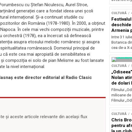
Concursu
 Porumbescu cu Ștefan Niculescu, Aurel Stroe,
rținând generației care a fondat ideea unei școli
CULTURĂ
ral internațional. Și-a continuat studiile cu
Festivalu
pozitorilor din România (1978-1980). În 2000, a obținut
deschide 
Napoca. În cele mai vechi compoziții muzicale, printre
Armenia pr
 orchestră (1978), ea a încercat să definească
patrimoniu
Intre 31 iul
august, l
at atenția asupra etosului melodic românesc și asupra
Botanica di
Bucuresti
cea de-a X-a
 spiritualitatea românească. Domeniul principal de
 că este cea mai apropiată de sensibilitatea ei
 II și compoziția ei solo de pian Melisme au fost lansate
CULTURĂ
te la nivel internațional.
„Odiseea”
Nolan ati
 Hasnaș este director editorial al Radio Clasic
de dolari 
Filmului „Od
milioane de 
Filmului „Od
CULTURĂ
 și aceste articole relevante din același flux
Chris Bro
pentru afr
la un clu