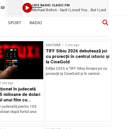
LIVE RADIO CLASIC FM
Michael Bolton - Said I Loved You... But I Lied
SPORT
RADIO
CULTURĂ
2 zile ago
TIFF Sibiu 2026 debutează joi
cu proiecții în centrul istoric și
la CineGold
Ediția 2026 a TIFF Sibiu începe joi cu
proiecții la CineGold și în centrul...
2 zile ago
cționat în judecată
5 milioane de dolari
l unui film cu
Cage
în judecată pentru 105
dolari după furtul unui