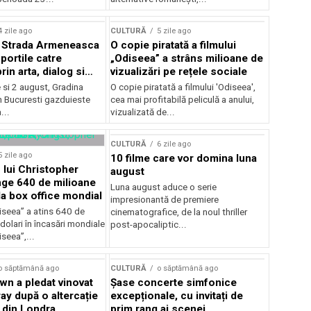
lui Enescu 2026
4 zile ago
CULTURĂ
5 zile ago
l Strada Armeneasca
O copie piratată a filmului
portile catre
„Odiseea” a strâns milioane de
in arta, dialog si
vizualizări pe rețele sociale
, intre 31 iulie si 2
ie si 2 august, Gradina
O copie piratată a filmului 'Odiseea',
a Gradina Botanica din
n Bucuresti gazduieste
cea mai profitabilă peliculă a anului,
...
vizualizată de...
CULTURĂ
6 zile ago
5 zile ago
10 filme care vor domina luna
 lui Christopher
august
nge 640 de milioane
Luna august aduce o serie
la box office mondial
impresionantă de premiere
iseea” a atins 640 de
cinematografice, de la noul thriller
dolari în încasări mondiale
post-apocaliptic...
iseea”,...
o săptămână ago
CULTURĂ
o săptămână ago
wn a pledat vinovat
Șase concerte simfonice
ay după o altercație
excepționale, cu invitați de
b din Londra
prim rang ai scenei