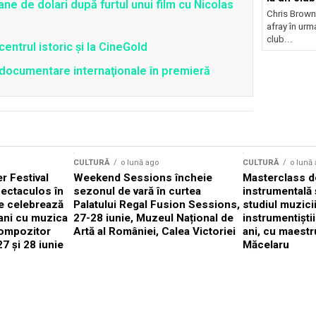
ane de dolari după furtul unui film cu Nicolas
Chris Brown
afray în urma
club...
centrul istoric și la CineGold
4 documentare internaţionale în premieră
CULTURĂ
o lună ago
CULTURĂ
o lună
 Festival
Weekend Sessions încheie
Masterclass de
ectaculos în
sezonul de vară în curtea
instrumentală 
e celebrează
Palatului Regal Fusion Sessions,
studiul muzici
ani cu muzica
27-28 iunie, Muzeul Național de
instrumentiști
compozitor
Artă al României, Calea Victoriei
ani, cu maestr
7 și 28 iunie
Măcelaru