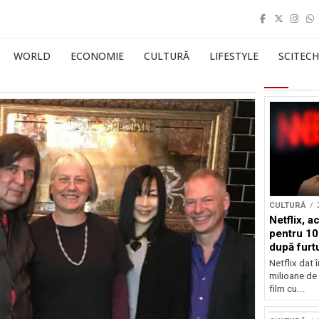
WORLD
ECONOMIE
CULTURĂ
LIFESTYLE
SCITECH
CULTURĂ
Netflix, a
pentru 10
după furtu
Nicolas 
Netflix dat 
milioane de 
film cu...