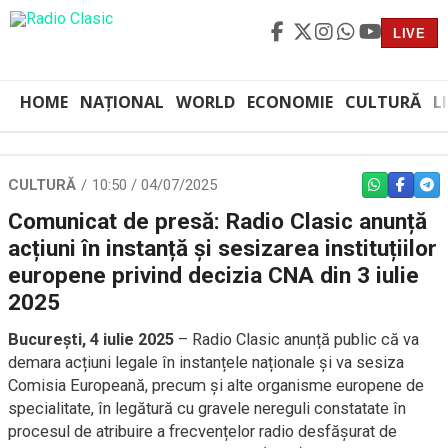
LIVE
HOME
NAȚIONAL
WORLD
ECONOMIE
CULTURĂ
L
CULTURĂ
10:50 / 04/07/2025
WHATSAPP
FACEBO
TEL
Comunicat de presă: Radio Clasic anunță
acțiuni în instanță și sesizarea instituțiilor
europene privind decizia CNA din 3 iulie
2025
București, 4 iulie 2025
– Radio Clasic anunță public că va
demara acțiuni legale în instanțele naționale și va sesiza
Comisia Europeană, precum și alte organisme europene de
specialitate, în legătură cu gravele nereguli constatate în
procesul de atribuire a frecvențelor radio desfășurat de