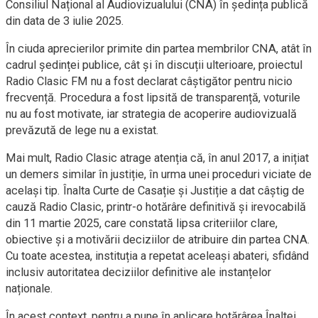
Consiliul Național al Audiovizualului (CNA) în ședința publică
din data de 3 iulie 2025.
În ciuda aprecierilor primite din partea membrilor CNA, atât în
cadrul ședinței publice, cât și în discuții ulterioare, proiectul
Radio Clasic FM nu a fost declarat câștigător pentru nicio
frecvență. Procedura a fost lipsită de transparență, voturile
nu au fost motivate, iar strategia de acoperire audiovizuală
prevăzută de lege nu a existat.
Mai mult, Radio Clasic atrage atenția că, în anul 2017, a inițiat
un demers similar în justiție, în urma unei proceduri viciate de
același tip. Înalta Curte de Casație și Justiție a dat câștig de
cauză Radio Clasic, printr-o hotărâre definitivă și irevocabilă
din 11 martie 2025, care constată lipsa criteriilor clare,
obiective și a motivării deciziilor de atribuire din partea CNA.
Cu toate acestea, instituția a repetat aceleași abateri, sfidând
inclusiv autoritatea deciziilor definitive ale instanțelor
naționale.
În acest context, pentru a pune în aplicare hotărârea Înaltei