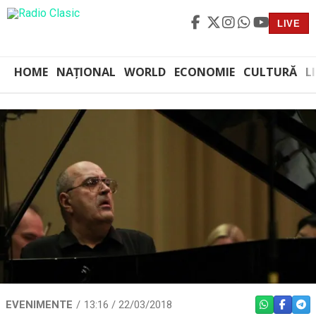
LIVE
HOME
NAȚIONAL
WORLD
ECONOMIE
CULTURĂ
L
EVENIMENTE
13:16 / 22/03/2018
WHATSAPP
FACEBO
TEL