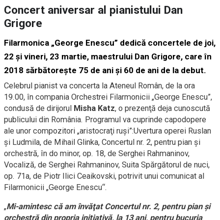
Concert aniversar al pianistului Dan
Grigore
Filarmonica „George Enescu” dedică concertele de joi,
22 şi vineri, 23 martie, maestrului Dan Grigore, care în
2018 sărbătoreşte 75 de ani şi 60 de ani de la debut.
Celebrul pianist va concerta la Ateneul Român, de la ora
19.00, în compania Orchestrei Filarmonicii „George Enescu”,
condusă de dirijorul
Misha Katz
, o prezenţă deja cunoscută
publicului din România. Programul va cuprinde capodopere
ale unor compozitori „aristocraţi ruşi”:Uvertura operei Ruslan
şi Ludmila, de Mihail Glinka, Concertul nr. 2, pentru pian şi
orchestră, în do minor, op. 18, de Serghei Rahmaninov,
Vocaliză, de Serghei Rahmaninov, Suita Spărgătorul de nuci,
op. 71a, de Piotr Ilici Ceaikovski, potrivit unui comunicat al
Filarmonicii „George Enescu“.
„
Mi-amintesc că am învăţat Concertul nr. 2, pentru pian şi
orchestră din propria iniţiativă, la 13 ani, pentru bucuria