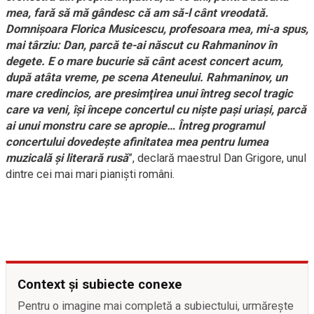
mea, fară să mă gândesc că am să-l cânt vreodată.
Domnişoara Florica Musicescu, profesoara mea, mi-a spus,
mai târziu: Dan, parcă te-ai născut cu Rahmaninov în
degete. E o mare bucurie să cânt acest concert acum,
după atâta vreme, pe scena Ateneului. Rahmaninov, un
mare credincios, are presimţirea unui întreg secol tragic
care va veni, îşi începe concertul cu nişte paşi uriaşi, parcă
ai unui monstru care se apropie… Întreg programul
concertului dovedeşte afinitatea mea pentru lumea
muzicală şi literară rusă
”, declară maestrul Dan Grigore, unul
dintre cei mai mari pianişti români.
Context și subiecte conexe
Pentru o imagine mai completă a subiectului, urmărește