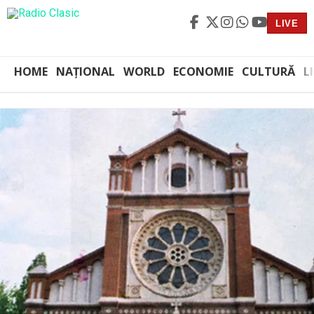
LIVE
HOME
NAȚIONAL
WORLD
ECONOMIE
CULTURĂ
L