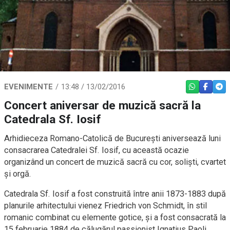
EVENIMENTE
13:48 / 13/02/2016
WHATSAPP
FACEBO
TEL
Concert aniversar de muzică sacră la
Catedrala Sf. Iosif
Arhidieceza Romano-Catolică de București aniversează luni
consacrarea Catedralei Sf. Iosif, cu această ocazie
organizând un concert de muzică sacră cu cor, soliști, cvartet
și orgă.
Catedrala Sf. Iosif a fost construită între anii 1873-1883 după
planurile arhitectului vienez Friedrich von Schmidt, în stil
romanic combinat cu elemente gotice, și a fost consacrată la
15 februarie 1884 de călugărul passionist Ignatius Paoli,