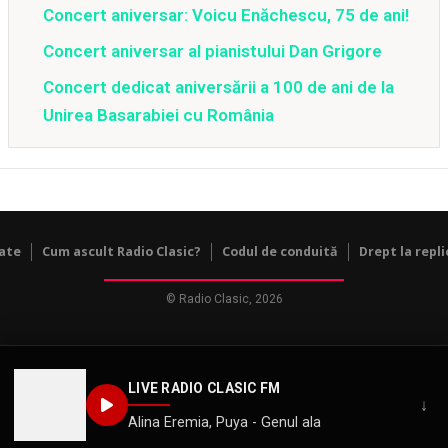
Concert aniversar: Voicu Enăchescu, 75 de ani!
Concert aniversar al pianistului Dan Grigore
Concert dedicat aniversării a 100 de ani de la
Unirea Basarabiei cu România
tate
Cum ascult Radio Clasic?
Codul de conduită
Drept la repli
© Radio Clasic, 2026
LIVE RADIO CLASIC FM
↓
Alina Eremia, Puya - Genul ala