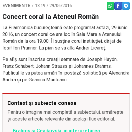
EVENIMENTE
13:19 / 29/06/2016
WHATSAPP
FACEBO
TEL
Concert coral la Ateneul Român
La Filarmonica bucureşteană este programat astăzi, 29 iunie
2016, un concert coral ce are loc în Sala Mare a Ateneului
Român de la ora 19.00. Îl susţine corul instituţiei, dirijat de
Iosif Ion Prunner. La pian se va afla Andrei Licareţ.
Pe afiş sunt înscrise creaţii semnate de Joseph Haydn,
Franz Schubert, Johann Strauss şi Johannes Brahms.
Publicul le va putea urmări în ipostază solistică pe Alexandra
Andrei şi pe Geanina Munteanu.
Context și subiecte conexe
Pentru o imagine mai completă a subiectului, urmărește
și aceste articole relevante din același flux editorial.
Brahms și Ceaikovski, în interpretarea