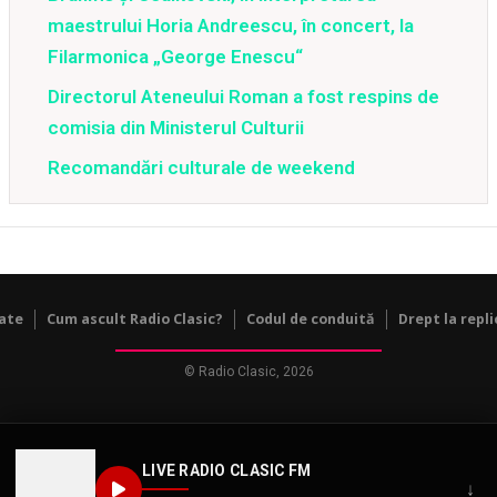
maestrului Horia Andreescu, în concert, la
Filarmonica „George Enescu“
Directorul Ateneului Roman a fost respins de
comisia din Ministerul Culturii
Recomandări culturale de weekend
tate
Cum ascult Radio Clasic?
Codul de conduită
Drept la repli
© Radio Clasic, 2026
LIVE RADIO CLASIC FM
↓