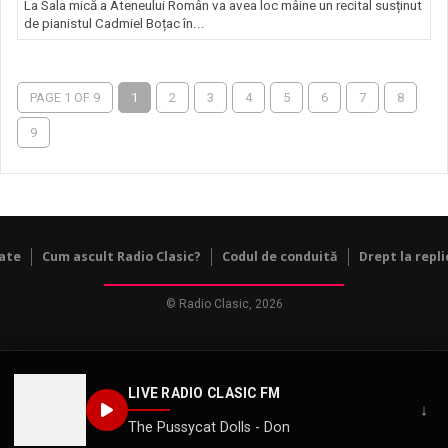
La Sala mică a Ateneului Român va avea loc mâine un recital susținut
de pianistul Cadmiel Boțac în...
PAGE 1 OF 9
1
2
3
4
5
6
7
8
9
tate
Cum ascult Radio Clasic?
Codul de conduită
Drept la repli
© Radio Clasic, 2026
LIVE RADIO CLASIC FM
↓
The Pussycat Dolls - Don