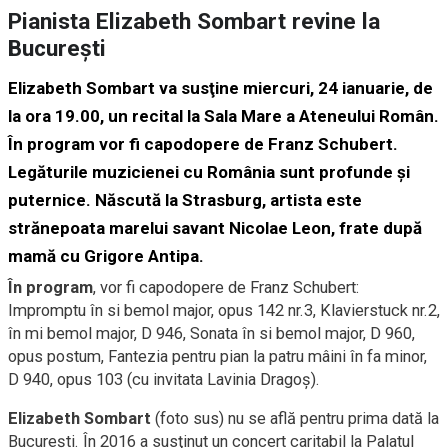
Pianista Elizabeth Sombart revine la
Bucureşti
Elizabeth Sombart va susţine miercuri, 24 ianuarie, de
la ora 19.00, un recital la Sala Mare a Ateneului Român.
În program vor fi capodopere de Franz Schubert.
Legăturile muzicienei cu România sunt profunde şi
puternice. Născută la Strasburg, artista este
strănepoata marelui savant Nicolae Leon, frate după
mamă cu Grigore Antipa.
În program
, vor fi capodopere de Franz Schubert:
Impromptu în si bemol major, opus 142 nr.3, Klavierstuck nr.2,
în mi bemol major, D 946, Sonata în si bemol major, D 960,
opus postum, Fantezia pentru pian la patru mâini în fa minor,
D 940, opus 103 (cu invitata Lavinia Dragoş).
Elizabeth Sombart
(foto sus) nu se află pentru prima dată la
Bucureşti. În 2016 a susţinut un concert caritabil la Palatul