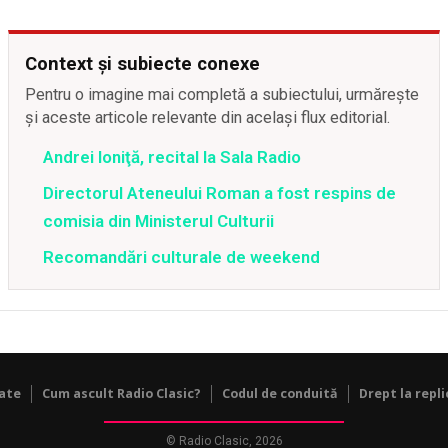
Context și subiecte conexe
Pentru o imagine mai completă a subiectului, urmărește
și aceste articole relevante din același flux editorial.
Andrei Ioniţă, recital la Sala Radio
Directorul Ateneului Roman a fost respins de
comisia din Ministerul Culturii
Recomandări culturale de weekend
tate
Cum ascult Radio Clasic?
Codul de conduită
Drept la repli
© Radio Clasic, 2026