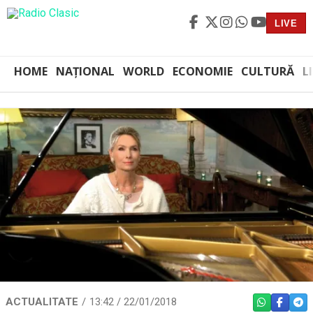
LIVE
HOME
NAȚIONAL
WORLD
ECONOMIE
CULTURĂ
L
ACTUALITATE
13:42 / 22/01/2018
WHATSAPP
FACEBO
TEL