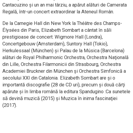
Cantacuzino şi un an mai târziu, a apărut alături de Camerata
Regală, într-un concert extraordinar la Ateneul Român.
De la Carnegie Hall din New York la Théâtre des Champs-
Élysées din Paris, Elizabeth Sombart a cântat în săli
prestigioase de concert: Wigmore Hall (Londra),
Concertgebouw (Amsterdam), Suntory Hall (Tokio),
Herkulessaal (München) şi Palau de la Música (Barcelona)
alături de Royal Philharmonic Orchestra, Orchestra Naţională
din Lille, Orchestra Filarmonicii din Strasbourg, Orchestra
Academiei Bruckner din München şi Orchestra Simfonică a
secolului XXI din Catalonia. Elizabeth Sombart are şi o
importantă discografie (28 de CD uri), precum şi două cărţi
apărute şi în limba română la editura Spandugino :Ca sunetele
să devină muzică (2015) şi Muzica în inima fascinaţiei
(2017).