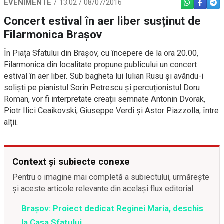
EVENIMENTE
13:02 / 08/07/2016
WHATSAPP
FACEBO
TEL
Concert estival în aer liber susținut de
Filarmonica Brașov
În Piața Sfatului din Brașov, cu începere de la ora 20.00,
Filarmonica din localitate propune publicului un concert
estival în aer liber. Sub bagheta lui Iulian Rusu și avându-i
soliști pe pianistul Sorin Petrescu și percuționistul Doru
Roman, vor fi interpretate creații semnate Antonin Dvorak,
Piotr Ilici Ceaikovski, Giuseppe Verdi și Astor Piazzolla, între
alții.
Context și subiecte conexe
Pentru o imagine mai completă a subiectului, urmărește
și aceste articole relevante din același flux editorial.
Braşov: Proiect dedicat Reginei Maria, deschis
la Casa Sfatului