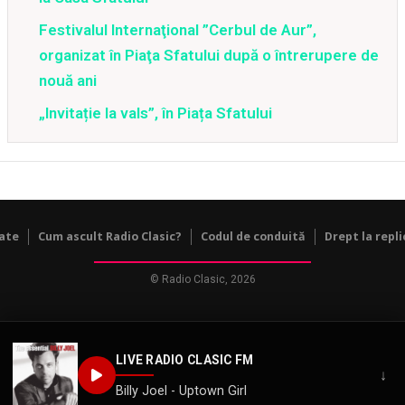
Festivalul Internaţional ”Cerbul de Aur”,
organizat în Piaţa Sfatului după o întrerupere de
nouă ani
„Invitație la vals”, în Piața Sfatului
tate
Cum ascult Radio Clasic?
Codul de conduită
Drept la repli
© Radio Clasic, 2026
LIVE RADIO CLASIC FM
↓
Billy Joel - Uptown Girl