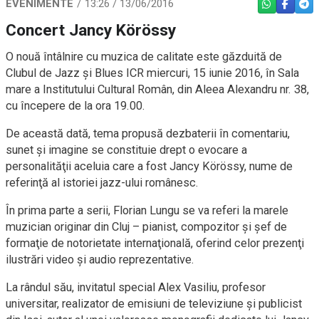
EVENIMENTE
13:26 / 13/06/2016
WHATSAPP
FACEBO
TEL
Concert Jancy Körössy
O nouă întâlnire cu muzica de calitate este găzduită de
Clubul de Jazz şi Blues ICR miercuri, 15 iunie 2016, în Sala
mare a Institutului Cultural Român, din Aleea Alexandru nr. 38,
cu începere de la ora 19.00.
De această dată, tema propusă dezbaterii în comentariu,
sunet şi imagine se constituie drept o evocare a
personalităţii aceluia care a fost Jancy Körössy, nume de
referinţă al istoriei jazz-ului românesc.
În prima parte a serii, Florian Lungu se va referi la marele
muzician originar din Cluj – pianist, compozitor şi şef de
formaţie de notorietate internaţională, oferind celor prezenţi
ilustrări video şi audio reprezentative.
La rândul său, invitatul special Alex Vasiliu, profesor
universitar, realizator de emisiuni de televiziune şi publicist