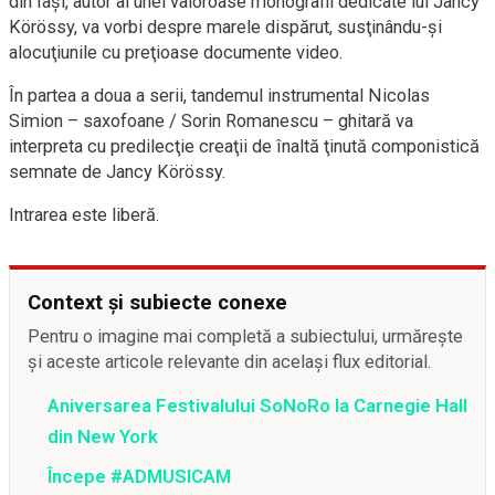
din Iaşi, autor al unei valoroase monografii dedicate lui Jancy
Körössy, va vorbi despre marele dispărut, susţinându-şi
alocuţiunile cu preţioase documente video.
În partea a doua a serii, tandemul instrumental Nicolas
Simion – saxofoane / Sorin Romanescu – ghitară va
interpreta cu predilecţie creaţii de înaltă ţinută componistică
semnate de Jancy Körössy.
Intrarea este liberă.
Context și subiecte conexe
Pentru o imagine mai completă a subiectului, urmărește
și aceste articole relevante din același flux editorial.
Aniversarea Festivalului SoNoRo la Carnegie Hall
din New York
Începe #ADMUSICAM