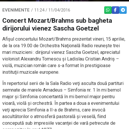
EVENIMENTE
11:24 / 11/04/2016
WHATSAPP
FACEBO
TEL
Concert Mozart/Brahms sub bagheta
dirijorului vienez Sascha Goetzel
Afişul concertului Mozart/Brahms prezentat vineri, 15 aprilie,
de la ora 19.00 de Orchestra Naţională Radio reuneşte trei
mari muzicieni : dirijorul vienez Sascha Goetzel, apreciatul
violonist Alexandru Tomescu şi Ladislau Cristian Andriş –
violă, muzician român care s-a format în prestigioase
instituţii muzicale europene.
În repertoriul serii de la Sala Radio veţi asculta două partituri
semnate de marele Amadeus – Simfonia nr. 1 în mi bemol
major şi Simfonia concertantă în mi bemol major pentru
vioară, violă şi orchestră. În partea a doua a evenimentului
veţi aprecia Simfonia a II-a de Brahms, care invocă
ascultătorilor o atmosferă pastorală şi veselă, fiind
concepută sub impresiile vacanţei de vară petrecute de