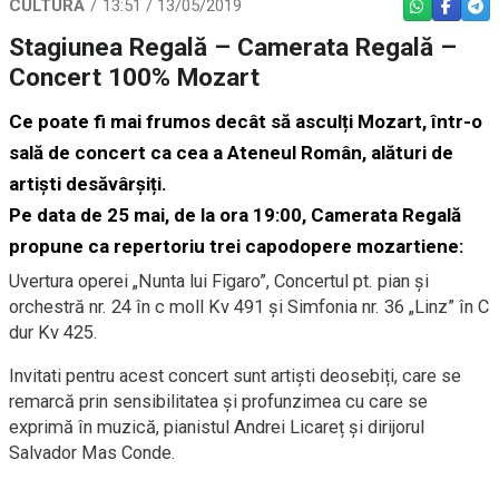
CULTURĂ
13:51 / 13/05/2019
WHATSAPP
FACEBO
TEL
Stagiunea Regală – Camerata Regală –
Concert 100% Mozart
Ce poate fi mai frumos decât să asculți Mozart, într-o
sală de concert ca cea a Ateneul Român, alături de
artiști desăvârșiți.
Pe data de 25 mai, de la ora 19:00, Camerata Regală
propune ca repertoriu trei capodopere mozartiene:
Uvertura operei „Nunta lui Figaro”, Concertul pt. pian și
orchestră nr. 24 în c moll Kv 491 și Simfonia nr. 36 „Linz” în C
dur Kv 425.
Invitati pentru acest concert sunt artiști deosebiți, care se
remarcă prin sensibilitatea și profunzimea cu care se
exprimă în muzică, pianistul Andrei Licareț și dirijorul
Salvador Mas Conde.