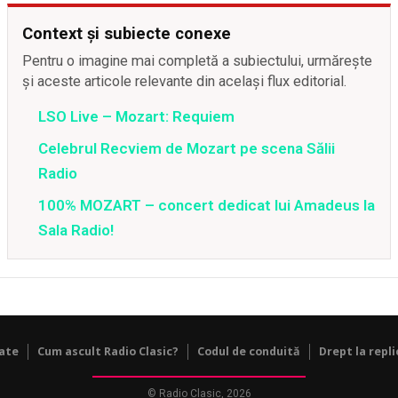
Context și subiecte conexe
Pentru o imagine mai completă a subiectului, urmărește
și aceste articole relevante din același flux editorial.
LSO Live – Mozart: Requiem
Celebrul Recviem de Mozart pe scena Sălii
Radio
100% MOZART – concert dedicat lui Amadeus la
Sala Radio!
tate
Cum ascult Radio Clasic?
Codul de conduită
Drept la repli
© Radio Clasic, 2026