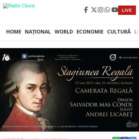
LIVE
HOME
NAȚIONAL
WORLD
ECONOMIE
CULTURĂ
L