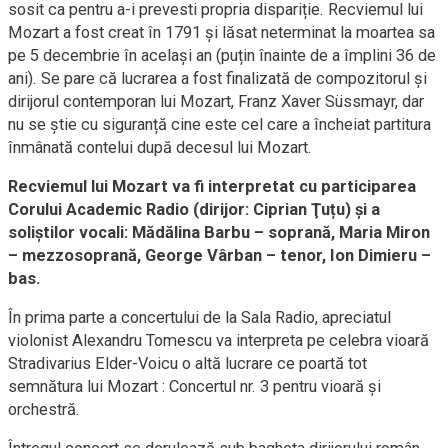
sosit ca pentru a-i prevesti propria dispariție. Recviemul lui
Mozart a fost creat în 1791 și lăsat neterminat la moartea sa
pe 5 decembrie în același an (puțin înainte de a împlini 36 de
ani). Se pare că lucrarea a fost finalizată de compozitorul și
dirijorul contemporan lui Mozart, Franz Xaver Süssmayr, dar
nu se știe cu siguranță cine este cel care a încheiat partitura
înmânată contelui după decesul lui Mozart.
Recviemul lui Mozart va fi interpretat cu participarea
Corului Academic Radio (dirijor: Ciprian Ţuțu) și a
soliștilor vocali: Mădălina Barbu – soprană, Maria Miron
– mezzosoprană, George Vârban – tenor, Ion Dimieru –
bas.
În prima parte a concertului de la Sala Radio, apreciatul
violonist Alexandru Tomescu va interpreta pe celebra vioară
Stradivarius Elder-Voicu o altă lucrare ce poartă tot
semnătura lui Mozart : Concertul nr. 3 pentru vioară şi
orchestră.