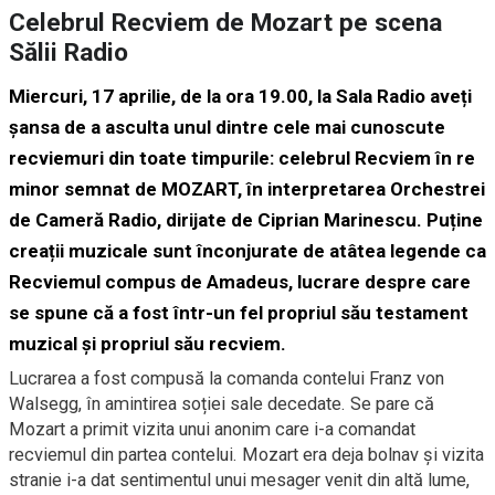
Celebrul Recviem de Mozart pe scena
Sălii Radio
Miercuri, 17 aprilie, de la ora 19.00, la Sala Radio aveți
șansa de a asculta unul dintre cele mai cunoscute
recviemuri din toate timpurile: celebrul Recviem în re
minor semnat de MOZART, în interpretarea Orchestrei
de Cameră Radio, dirijate de Ciprian Marinescu. Puține
creații muzicale sunt înconjurate de atâtea legende ca
Recviemul compus de Amadeus, lucrare despre care
se spune că a fost într-un fel propriul său testament
muzical și propriul său recviem.
Lucrarea a fost compusă la comanda contelui Franz von
Walsegg, în amintirea soției sale decedate. Se pare că
Mozart a primit vizita unui anonim care i-a comandat
recviemul din partea contelui. Mozart era deja bolnav și vizita
stranie i-a dat sentimentul unui mesager venit din altă lume,