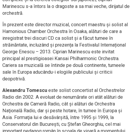
Marinescu s-a întors la o dragoste a sa mai veche, dirijatul de
orchestră.
În prezent este director muzical, concert maestru și solist al
Hamonious Chamber Orchestra în Osaka, alături de care a
inregistrat trei discuri CD ca solist și a făcut turnee în
străinăntate, incluzând și prezența la Festivalul Internațional
George Enescu – 2013. Ciprian Marinescu este invitat
principal al prestigioasei Kansai Philharmonic Orchestra.
Cariera sa muzicală se întinde pe două continente, turneele
sale în Europa aducându-i elogiile publicului și criticii
deopotrivă.
Alexandru Tomescu
este solist concertist al Orchestrelor
Radio din 2002. A evoluat de nenumărate ori atât alături de
Orchestra de Cameră Radio, cât şi alături de Orchestra
Naţională Radio, dar şi peste hotare, în turnee în Europa şi
Asia. Formaţia lui e desăvârşită, între 1995 şi 1999, la
Conservatorul din Bucureşti, cu Ştefan Gheorghiu, cel mai
important pedagog român în şcoala de vioară a momentului.