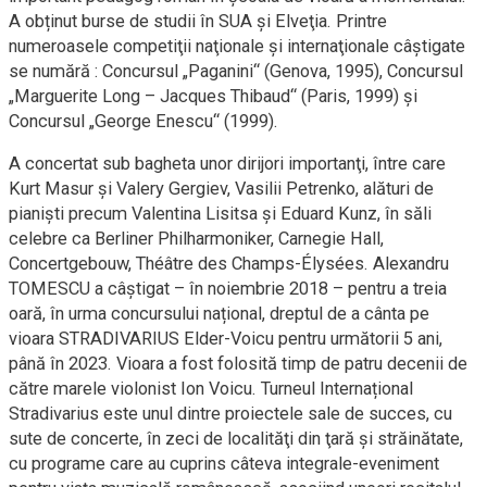
A obținut burse de studii în SUA şi Elveţia. Printre
numeroasele competiţii naţionale şi internaţionale câştigate
se numără : Concursul „Paganini“ (Genova, 1995), Concursul
„Marguerite Long – Jacques Thibaud“ (Paris, 1999) şi
Concursul „George Enescu“ (1999).
A concertat sub bagheta unor dirijori importanţi, între care
Kurt Masur şi Valery Gergiev, Vasilii Petrenko, alături de
pianişti precum Valentina Lisitsa şi Eduard Kunz, în săli
celebre ca Berliner Philharmoniker, Carnegie Hall,
Concertgebouw, Théâtre des Champs-Élysées. Alexandru
TOMESCU a câștigat – în noiembrie 2018 – pentru a treia
oară, în urma concursului național, dreptul de a cânta pe
vioara STRADIVARIUS Elder-Voicu pentru următorii 5 ani,
până în 2023. Vioara a fost folosită timp de patru decenii de
către marele violonist Ion Voicu. Turneul Internațional
Stradivarius este unul dintre proiectele sale de succes, cu
sute de concerte, în zeci de localităţi din ţară și străinătate,
cu programe care au cuprins câteva integrale-eveniment