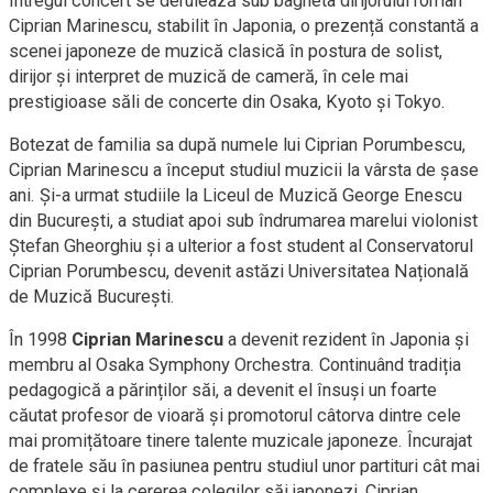
Întregul concert se derulează sub bagheta dirijorului român
Ciprian Marinescu, stabilit în Japonia, o prezență constantă a
scenei japoneze de muzică clasică în postura de solist,
dirijor și interpret de muzică de cameră, în cele mai
prestigioase săli de concerte din Osaka, Kyoto și Tokyo.
Botezat de familia sa după numele lui Ciprian Porumbescu,
Ciprian Marinescu a început studiul muzicii la vârsta de șase
ani. Și-a urmat studiile la Liceul de Muzică George Enescu
din București, a studiat apoi sub îndrumarea marelui violonist
Ștefan Gheorghiu și a ulterior a fost student al Conservatorul
Ciprian Porumbescu, devenit astăzi Universitatea Națională
de Muzică București.
În 1998
Ciprian Marinescu
a devenit rezident în Japonia și
membru al Osaka Symphony Orchestra. Continuând tradiția
pedagogică a părinților săi, a devenit el însuși un foarte
căutat profesor de vioară și promotorul câtorva dintre cele
mai promițătoare tinere talente muzicale japoneze. Încurajat
de fratele său în pasiunea pentru studiul unor partituri cât mai
complexe și la cererea colegilor săi japonezi, Ciprian