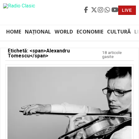
LIVE
HOME
NAȚIONAL
WORLD
ECONOMIE
CULTURĂ
L
Etichetă: <span>Alexandru
18 articole
Tomescu</span>
gasite