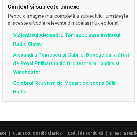
Context și subiecte conexe
Pentru o imagine mai completă a subiectului, urmărește
și aceste articole relevante din același flux editorial.
Violonistul Alexandru Tomescu este invitatul
Radio Clasic
Alexandru Tomescu şi Gabriel Bebeşelea, alături
de Royal Philharmonic Orchestra la Londra şi
Winchester
Celebrul Recviem de Mozart pe scena Sălii
Radio
tate
Cum ascult Radio Clasic?
Codul de conduită
Drept la repli