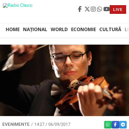
LIVE
HOME
NAȚIONAL
WORLD
ECONOMIE
CULTURĂ
L
EVENIMENTE
14:27 / 06/09/2017
WHATSAPP
FACEBO
TEL