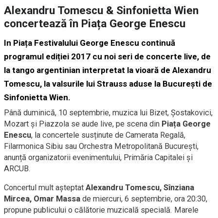
Alexandru Tomescu & Sinfonietta Wien
concertează în Piața George Enescu
In Piața Festivalului George Enescu continuă
programul ediției 2017 cu noi seri de concerte live, de
la tango argentinian interpretat la vioară de Alexandru
Tomescu, la valsurile lui Strauss aduse la București de
Sinfonietta Wien.
Până duminică, 10 septembrie, muzica lui Bizet, Șostakovici,
Mozart și Piazzola se aude live, pe scena din
Piața George
Enescu
, la concertele susținute de Camerata Regală,
Filarmonica Sibiu sau Orchestra Metropolitană București,
anunță organizatorii evenimentului, Primăria Capitalei și
ARCUB.
Concertul mult așteptat
Alexandru Tomescu, Sînziana
Mircea, Omar Massa
de miercuri, 6 septembrie, ora 20:30,
propune publicului o călătorie muzicală specială. Marele