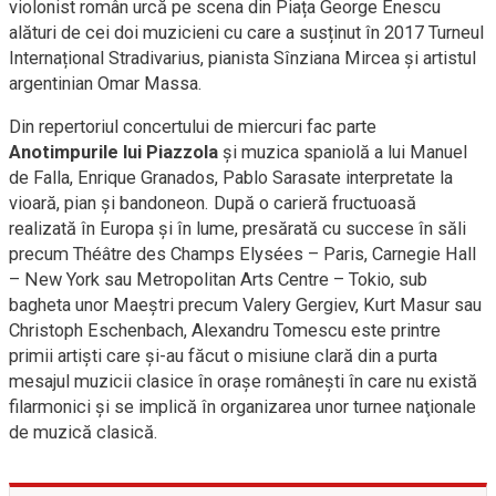
violonist român urcă pe scena din Piața George Enescu
alături de cei doi muzicieni cu care a susținut în 2017 Turneul
Internațional Stradivarius, pianista Sînziana Mircea și artistul
argentinian Omar Massa.
Din repertoriul concertului de miercuri fac parte
Anotimpurile lui Piazzola
și muzica spaniolă a lui Manuel
de Falla, Enrique Granados, Pablo Sarasate interpretate la
vioară, pian și bandoneon. După o carieră fructuoasă
realizată în Europa și în lume, presărată cu succese în săli
precum Théâtre des Champs Elysées – Paris, Carnegie Hall
– New York sau Metropolitan Arts Centre – Tokio, sub
bagheta unor Maeştri precum Valery Gergiev, Kurt Masur sau
Christoph Eschenbach, Alexandru Tomescu este printre
primii artişti care şi-au făcut o misiune clară din a purta
mesajul muzicii clasice în oraşe româneşti în care nu există
filarmonici și se implică în organizarea unor turnee naţionale
de muzică clasică.