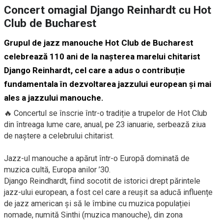
Concert omagial Django Reinhardt cu Hot
Club de Bucharest
Grupul de jazz manouche Hot Club de Bucharest
celebrează 110 ani de la nașterea marelui chitarist
Django Reinhardt, cel care a adus o contribuție
fundamentala în dezvoltarea jazzului european și mai
ales a jazzului manouche.
🔥 Concertul se înscrie într-o tradiție a trupelor de Hot Club
din întreaga lume care, anual, pe 23 ianuarie, serbează ziua
de naștere a celebrului chitarist.
Jazz-ul manouche a apărut într-o Europă dominată de
muzica cultă, Europa anilor ’30.
Django Reindhardt, fiind socotit de istorici drept părintele
jazz-ului european, a fost cel care a reușit sa aducă influențe
de jazz american și să le îmbine cu muzica populației
nomade, numită Sinthi (muzica manouche), din zona