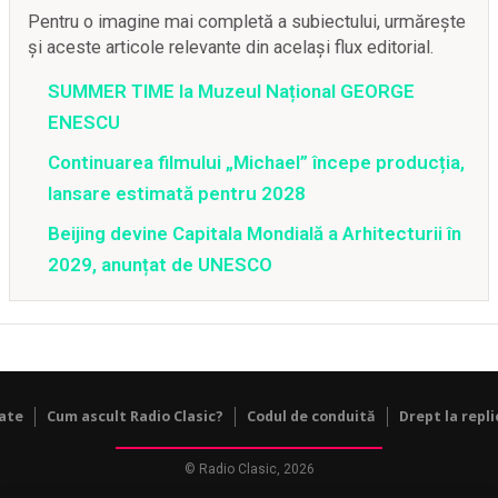
Pentru o imagine mai completă a subiectului, urmărește
și aceste articole relevante din același flux editorial.
SUMMER TIME la Muzeul Național GEORGE
ENESCU
Continuarea filmului „Michael” începe producția,
lansare estimată pentru 2028
Beijing devine Capitala Mondială a Arhitecturii în
2029, anunțat de UNESCO
tate
Cum ascult Radio Clasic?
Codul de conduită
Drept la repli
© Radio Clasic, 2026