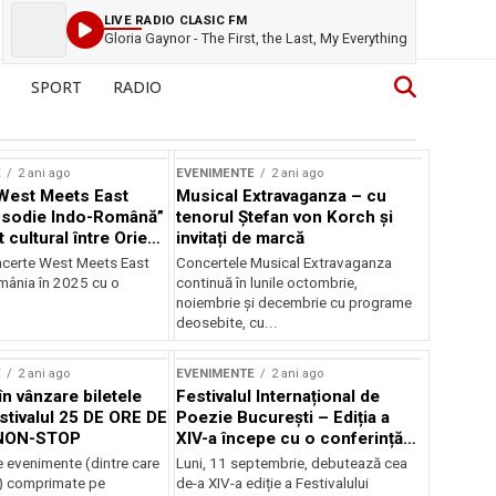
LIVE RADIO CLASIC FM
Gloria Gaynor - The First, the Last, My Everything
SPORT
RADIO
E
2 ani ago
EVENIMENTE
2 ani ago
West Meets East
Musical Extravaganza – cu
psodie Indo-Română”
tenorul Ștefan von Korch și
t cultural între Orient
invitați de marcă
nt
ncerte West Meets East
Concertele Musical Extravaganza
omânia în 2025 cu o
continuă în lunile octombrie,
noiembrie şi decembrie cu programe
deosebite, cu...
E
2 ani ago
EVENIMENTE
2 ani ago
în vânzare biletele
Festivalul Internațional de
stivalul 25 DE ORE DE
Poezie București – Ediția a
NON-STOP
XIV-a începe cu o conferință
despre limba română
 evenimente (dintre care
Luni, 11 septembrie, debutează cea
susținută de Marco Lucchesi
) comprimate pe
de-a XIV-a ediție a Festivalului