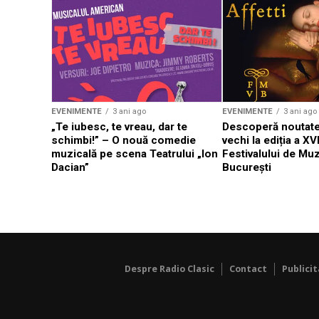
EVENIMENTE
3 ani ago
EVENIMENTE
3 ani ago
„Te iubesc, te vreau, dar te
Descoperă noutate
schimbi!” – O nouă comedie
vechi la ediția a XVI
muzicală pe scena Teatrului „Ion
Festivalului de Mu
Dacian”
București
Despre Radio Clasic
Contact
Publici