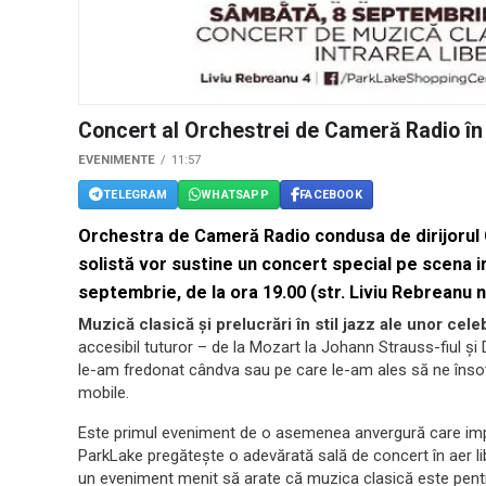
Concert al Orchestrei de Cameră Radio î
EVENIMENTE
11:57
TELEGRAM
WHATSAPP
FACEBOOK
Orchestra de Cameră Radio condusa de dirijorul C
solistă vor sustine un concert special pe scena 
septembrie, de la ora 19.00 (str. Liviu Rebreanu nr
Muzică clasică și prelucrări în stil jazz ale unor cel
accesibil tuturor – de la Mozart la Johann Strauss-fiul și 
le-am fredonat cândva sau pe care le-am ales să ne însoțe
mobile.
Este primul eveniment de o asemenea anvergură care impl
ParkLake pregătește o adevărată sală de concert în aer li
un eveniment menit să arate că muzica clasică este pentru 