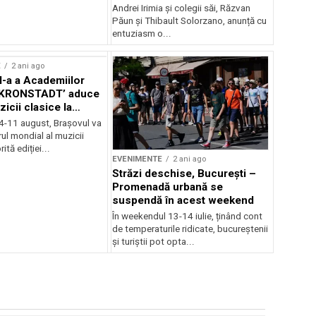
Andrei Irimia și colegii săi, Răzvan
Păun și Thibault Solorzano, anunță cu
entuziasm o...
E
2 ani ago
II-a a Academiilor
KRONSTADT’ aduce
zicii clasice la
 4-11 august, Brașovul va
ul mondial al muzicii
ită ediției...
EVENIMENTE
2 ani ago
Străzi deschise, București –
Promenadă urbană se
suspendă în acest weekend
În weekendul 13-14 iulie, ținând cont
de temperaturile ridicate, bucureștenii
și turiștii pot opta...