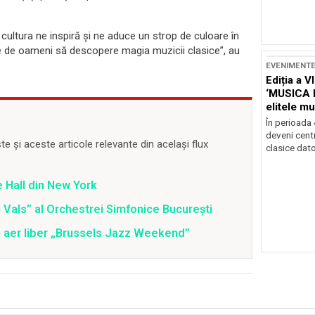
 cultura ne inspiră și ne aduce un strop de culoare în
 de oameni să descopere magia muzicii clasice”, au
EVENIMENT
Ediția a V
‘MUSICA 
elitele mu
Brașov
În perioada
deveni centr
 și aceste articole relevante din același flux
clasice dator
 Hall din New York
 Vals” al Orchestrei Simfonice București
în aer liber „Brussels Jazz Weekend”