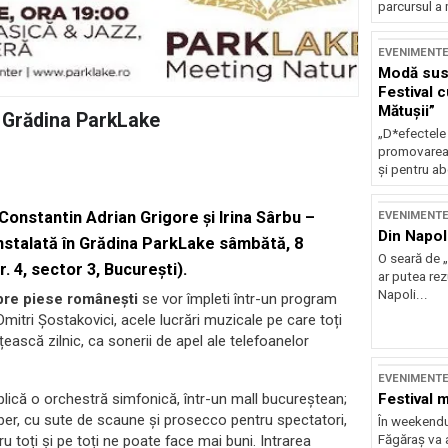
parcursul a 
EVENIMENT
Modă sust
Festival 
Mătușii”
n Grădina ParkLake
„D*efectele
promovarea 
și pentru ab
onstantin Adrian Grigore și Irina Sârbu –
EVENIMENT
Din Napol
instalată în Grădina ParkLake sâmbătă, 8
O seară de „
. 4, sector 3, București).
ar putea re
Napoli...
ebre piese românești
se vor împleti într-un program
Dmitri Șostakovici, acele lucrări muzicale pe care toți
ască zilnic, ca sonerii de apel ale telefoanelor
EVENIMENT
Festival 
ică o orchestră simfonică, într-un mall bucureștean;
ber, cu sute de scaune și prosecco pentru spectatori,
În weekendu
Făgăraș va a
toți și pe toți ne poate face mai buni. Intrarea