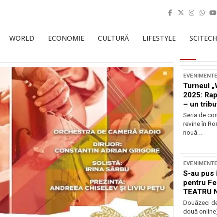
WORLD
ECONOMIE
CULTURĂ
LIFESTYLE
SCITECH
EVENIMENT
Turneul „
2025: Ra
– un tribu
și Occide
Seria de co
revine în R
nouă...
EVENIMENT
S-au pus 
pentru Fe
TEATRU 
Douăzeci de
două online