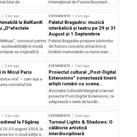
mai bine de...
Internațional de Poezie București...
E
2 ani ago
EVENIMENTE
2 ani ago
enabilă la BalKaniK
Palatul Bragadiru: muzică
cu „D*efectele
interbelică şi teatru pe 29 şi 31
August şi 1 Septembrie
 Mătușii”, cunoscut pentru
Palatul Bragadiru propune iubitorilor
sustenabilității în modă
de frumos concerte attractive şi
ordarea sa originală în...
întâlniri memorabile cu nume mari...
E
2 ani ago
EVENIMENTE
2 ani ago
i în Micul Paris
Proiectul cultural ,,Post-Digital
Extensions” conectează tinerii
dolce vita” – cam așa s-
artiști români cu scena
zuma concertul Din
internațională
Asociația Culturală Marginal a lansat
proiectul Post-Digital Extensions, ce
adaptează o serie de lucrări...
E
2 ani ago
EVENIMENTE
2 ani ago
medieval la Făgăraș
Turneul Lights & Shadows: O
călătorie artistică
l 23-25 august 2024, la
interdisciplinară
vea loc o nouă ediție a...