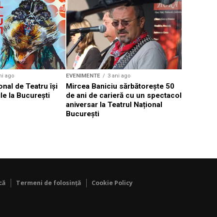
EVENIMENTE
Weekend c
Teatru la 
eveniment
ni ago
EVENIMENTE
3 ani ago
onal de Teatru își
Mircea Baniciu sărbătorește 50
le la București
de ani de carieră cu un spectacol
aniversar la Teatrul Național
București
că
Termeni de folosință
Cookie Policy