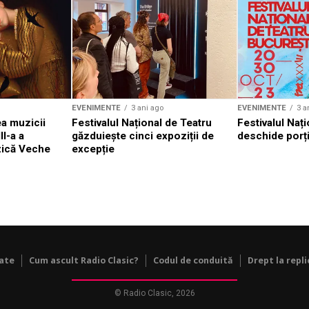
EVENIMENTE
3 ani ago
EVENIMENTE
3 a
a muzicii
Festivalul Național de Teatru
Festivalul Nați
II-a a
găzduiește cinci expoziții de
deschide porți
zică Veche
excepție
tate
Cum ascult Radio Clasic?
Codul de conduită
Drept la repli
© Radio Clasic, 2026