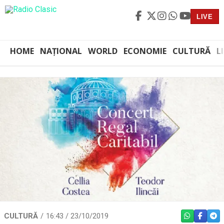
LIVE
HOME
NAȚIONAL
WORLD
ECONOMIE
CULTURĂ
L
CULTURĂ
16:43 / 23/10/2019
WHATSAPP
FACEBO
TEL