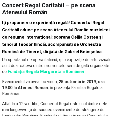
Concert Regal Caritabil – pe scena
Ateneului Român
Iți propunem o experiență regală! Concertul Regal
Caritabil aduce pe scena Ateneului Român muzicieni
de renume international: soprana
Cellia Costea
și
tenorul
Teodor Ilincăi,
acompaniați de
Orchestra
Română de Tineret
, dirijată de
Gabriel Bebeșelea
.
Un spectacol de opera italiană, și o expoziție de arte vizuale
sunt doar câteva dintre momentele serii de gală organizate
de
Fundația Regală Margareta a României
.
Evenimentul va avea loc vineri,
25 octombrie 2019, ora
19:00 la Ateneul Român
, în prezența Familiei Regale a
României.
Aflat la a 12-a ediție, Concertul Regal este unul dintre cele
mai longevive și de succes evenimente de strângere de
fonduri din România. Fondurile strânse în urma Concertului