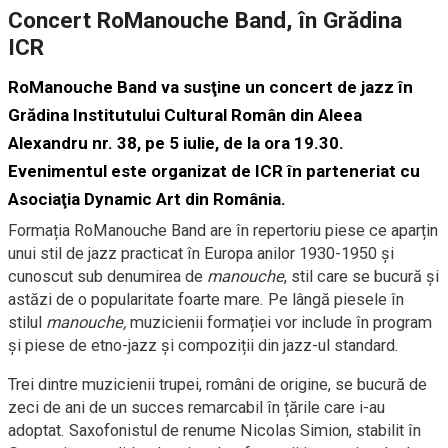
Concert RoManouche Band, în Grădina
ICR
RoManouche Band
va susţine un concert de jazz în
Grădina Institutului Cultural Român
din Aleea
Alexandru nr. 38, pe 5 iulie, de la ora 19.30.
Evenimentul este organizat de ICR în parteneriat cu
Asociaţia Dynamic Art din România.
Formația RoManouche Band are în repertoriu piese ce aparțin
unui stil de jazz practicat în Europa anilor 1930-1950 și
cunoscut sub denumirea de
manouche
, stil care se bucură și
astăzi de o popularitate foarte mare. Pe lângă piesele în
stilul
manouche,
muzicienii formației vor include în program
și piese de etno-jazz și compoziții din jazz-ul standard.
Trei dintre muzicienii trupei, români de origine, se bucură de
zeci de ani de un succes remarcabil în țările care i-au
adoptat. Saxofonistul de renume Nicolas Simion, stabilit în