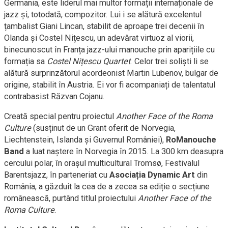
Germania, este liderul mai multor formații internaționale de
jazz și, totodată, compozitor. Lui i se alătură excelentul
țambalist Giani Lincan, stabilit de aproape trei decenii în
Olanda și Costel Nițescu, un adevărat virtuoz al viorii,
binecunoscut în Franța jazz-ului manouche prin aparițiile cu
formația sa
Costel Nițescu Quartet
. Celor trei soliști li se
alătură surprinzătorul acordeonist Martin Lubenov, bulgar de
origine, stabilit în Austria. Ei vor fi acompaniați de talentatul
contrabasist Răzvan Cojanu.
Creată special pentru proiectul
Another Face of the Roma
Culture
(susținut de un Grant oferit de Norvegia,
Liechtenstein, Islanda și Guvernul României),
RoManouche
Band
a luat naștere în Norvegia în 2015. La 300 km deasupra
cercului polar, în orașul multicultural Tromsø, Festivalul
Barentsjazz, în parteneriat cu
Asociația Dynamic Art
din
România, a găzduit la cea de a zecea sa ediție o secțiune
românească, purtând titlul proiectului
Another Face of the
Roma Culture
.