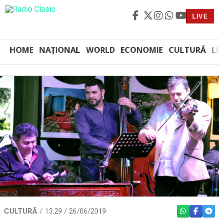
LIVE
HOME
NAȚIONAL
WORLD
ECONOMIE
CULTURĂ
L
CULTURĂ
13:29 / 26/06/2019
WHATSAPP
FACEBO
TEL