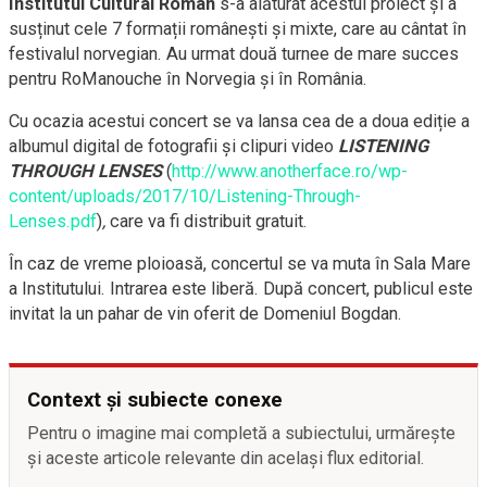
Institutul Cultural Român
s-a alăturat acestui proiect și a
susținut cele 7 formații românești și mixte, care au cântat în
festivalul norvegian. Au urmat două turnee de mare succes
pentru RoManouche în Norvegia și în România.
Cu ocazia acestui concert se va lansa cea de a doua ediție a
albumul digital de fotografii și clipuri video
LISTENING
THROUGH LENSES
(
http://www.anotherface.ro/wp-
content/uploads/2017/10/Listening-Through-
Lenses.pdf
)
,
care va fi distribuit gratuit.
În caz de vreme ploioasă, concertul se va muta în Sala Mare
a Institutului. Intrarea este liberă. După concert, publicul este
invitat la un pahar de vin oferit de Domeniul Bogdan.
Context și subiecte conexe
Pentru o imagine mai completă a subiectului, urmărește
și aceste articole relevante din același flux editorial.