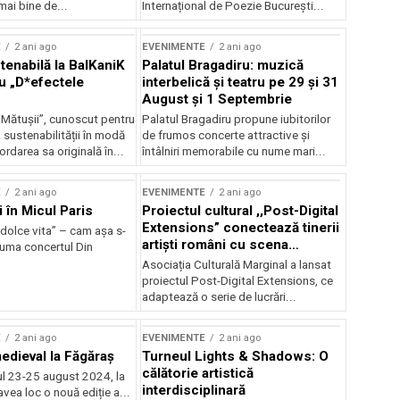
mai bine de...
Internațional de Poezie București...
E
2 ani ago
EVENIMENTE
2 ani ago
enabilă la BalKaniK
Palatul Bragadiru: muzică
cu „D*efectele
interbelică şi teatru pe 29 şi 31
August şi 1 Septembrie
 Mătușii”, cunoscut pentru
Palatul Bragadiru propune iubitorilor
sustenabilității în modă
de frumos concerte attractive şi
ordarea sa originală în...
întâlniri memorabile cu nume mari...
E
2 ani ago
EVENIMENTE
2 ani ago
i în Micul Paris
Proiectul cultural ,,Post-Digital
Extensions” conectează tinerii
dolce vita” – cam așa s-
artiști români cu scena
zuma concertul Din
internațională
Asociația Culturală Marginal a lansat
proiectul Post-Digital Extensions, ce
adaptează o serie de lucrări...
E
2 ani ago
EVENIMENTE
2 ani ago
medieval la Făgăraș
Turneul Lights & Shadows: O
călătorie artistică
l 23-25 august 2024, la
interdisciplinară
vea loc o nouă ediție a...