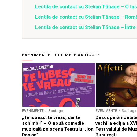
Lentila de contact cu Stelian Tănase – O ța
Lentila de contact cu Stelian Tănase – Român
Lentila de contact cu Stelian Tănase – Între
EVENIMENTE - ULTIMELE ARTICOLE
EVENIMENTE
3 ani ago
EVENIMENTE
3 ani ago
„Te iubesc, te vreau, dar te
Descoperă noutate
schimbi!” – O nouă comedie
vechi la ediția a XVI
muzicală pe scena Teatrului „Ion
Festivalului de Mu
Dacian”
București