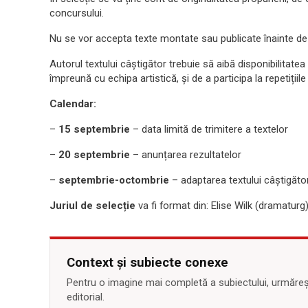
concursului.
Nu se vor accepta texte montate sau publicate înainte de 
Autorul textului câștigător trebuie să aibă disponibilitatea
împreună cu echipa artistică, și de a participa la repetițiil
Calendar:
–
15 septembrie
– data limită de trimitere a textelor
–
20 septembrie
– anunțarea rezultatelor
–
septembrie-octombrie
– adaptarea textului câștigăt
Juriul de selecție
va fi format din: Elise Wilk (dramaturg)
Context și subiecte conexe
Pentru o imagine mai completă a subiectului, urmărește
editorial.