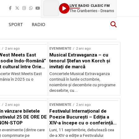
LIVE RADIO CLASIC FM
The Cranberries - Dreams
SPORT
RADIO
E
2 ani ago
EVENIMENTE
2 ani ago
West Meets East
Musical Extravaganza – cu
psodie Indo-Română”
tenorul Ștefan von Korch și
t cultural între Orient
invitați de marcă
nt
ncerte West Meets East
Concertele Musical Extravaganza
omânia în 2025 cu o
continuă în lunile octombrie,
noiembrie şi decembrie cu programe
deosebite, cu...
E
2 ani ago
EVENIMENTE
2 ani ago
în vânzare biletele
Festivalul Internațional de
stivalul 25 DE ORE DE
Poezie București – Ediția a
NON-STOP
XIV-a începe cu o conferință
despre limba română
 evenimente (dintre care
Luni, 11 septembrie, debutează cea
susținută de Marco Lucchesi
) comprimate pe
de-a XIV-a ediție a Festivalului