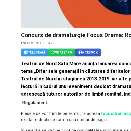
Concurs de dramaturgie Focus Drama: R
EVENIMENTE
13:22
TELEGRAM
WHATSAPP
FACEBOOK
Teatrul de Nord Satu Mare anunță lansarea conc
tema „Diferitele generații în căutarea diferitelor
Teatrul de Nord în stagiunea 2018-2019, iar alte 
lectură în cadrul unui eveniment dedicat dramat
adresează tuturor autorilor de limbă română, ind
Regulament:
Piesele se vor trimite pe e-mail, la adresa
focusdrama.r
există restricții de formă sau număr de pagini.
În selecție se va ține cont de originalitatea propunerii, de