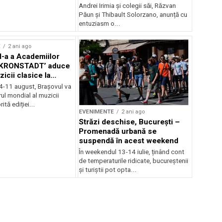
Andrei Irimia și colegii săi, Răzvan
Păun și Thibault Solorzano, anunță cu
entuziasm o...
E
2 ani ago
II-a a Academiilor
KRONSTADT’ aduce
zicii clasice la
 4-11 august, Brașovul va
ul mondial al muzicii
ită ediției...
EVENIMENTE
2 ani ago
Străzi deschise, București –
Promenadă urbană se
suspendă în acest weekend
În weekendul 13-14 iulie, ținând cont
de temperaturile ridicate, bucureștenii
și turiștii pot opta...