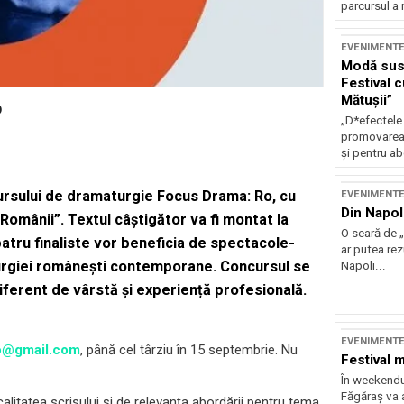
parcursul a 
EVENIMENT
Modă sust
Festival 
Mătușii”
o
„D*efectele
promovarea 
și pentru ab
ursului de dramaturgie
Focus
Drama: Ro
, cu
EVENIMENT
Din Napol
 Românii”. Textul câștigător va fi montat la
O seară de „
patru finaliste vor beneficia de spectacole-
ar putea re
urgiei românești contemporane. Concursul se
Napoli...
iferent de vârstă și experiență profesională.
EVENIMENT
o@gmail.com
, până cel târziu în 15 septembrie. Nu
Festival 
În weekendu
Făgăraș va a
 calitatea scrisului și de relevanța abordării pentru tema