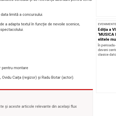
data limită a concursului.
 de a adapta textul în funcție de nevoile scenice,
EVENIMENT
Ediția a V
e spectacolului.
‘MUSICA 
elitele mu
Brașov
În perioada
deveni centr
clasice dator
or pentru montare
, Ovidu Caița (regizor) și Radu Botar (actor).
 și aceste articole relevante din același flux