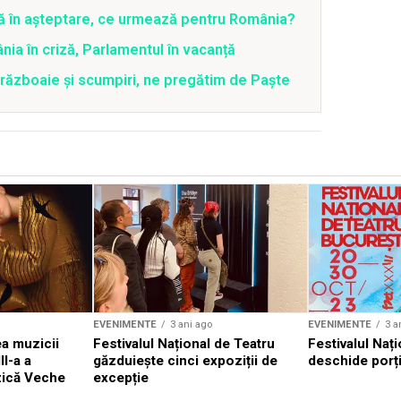
ră în așteptare, ce urmează pentru România?
ia în criză, Parlamentul în vacanță
 războaie și scumpiri, ne pregătim de Paște
EVENIMENTE
3 ani ago
EVENIMENTE
3 a
a muzicii
Festivalul Național de Teatru
Festivalul Nați
II-a a
găzduiește cinci expoziții de
deschide porți
zică Veche
excepție