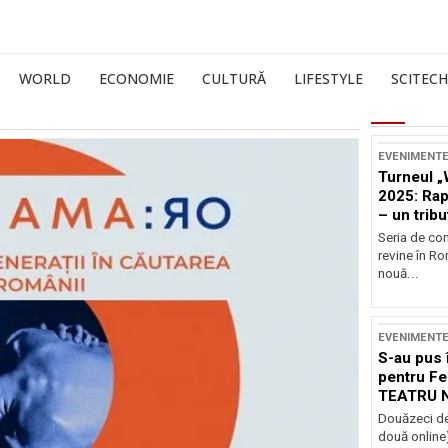
WORLD
ECONOMIE
CULTURĂ
LIFESTYLE
SCITECH
EVENIMENT
Turneul „
2025: Ra
– un tribu
și Occide
Seria de co
revine în R
nouă...
EVENIMENT
S-au pus 
pentru Fe
TEATRU 
Douăzeci de
două online