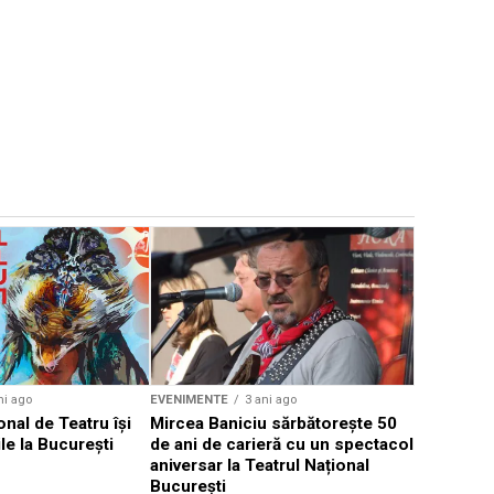
EVENIMENTE
Weekend c
Teatru la 
eveniment
ni ago
EVENIMENTE
3 ani ago
onal de Teatru își
Mircea Baniciu sărbătorește 50
le la București
de ani de carieră cu un spectacol
aniversar la Teatrul Național
București