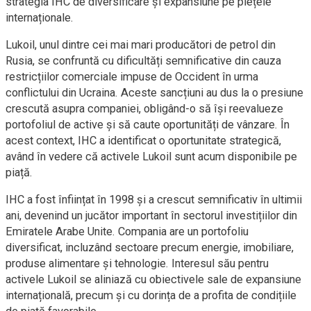
strategia IHC de diversificare și expansiune pe piețele
internaționale.
Lukoil, unul dintre cei mai mari producători de petrol din
Rusia, se confruntă cu dificultăți semnificative din cauza
restricțiilor comerciale impuse de Occident în urma
conflictului din Ucraina. Aceste sancțiuni au dus la o presiune
crescută asupra companiei, obligând-o să își reevalueze
portofoliul de active și să caute oportunități de vânzare. În
acest context, IHC a identificat o oportunitate strategică,
având în vedere că activele Lukoil sunt acum disponibile pe
piață.
IHC a fost înființat în 1998 și a crescut semnificativ în ultimii
ani, devenind un jucător important în sectorul investițiilor din
Emiratele Arabe Unite. Compania are un portofoliu
diversificat, incluzând sectoare precum energie, imobiliare,
produse alimentare și tehnologie. Interesul său pentru
activele Lukoil se aliniază cu obiectivele sale de expansiune
internațională, precum și cu dorința de a profita de condițiile