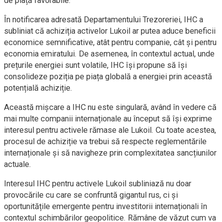
de piață favorabile.
În notificarea adresată Departamentului Trezoreriei, IHC a
subliniat că achiziția activelor Lukoil ar putea aduce beneficii
economice semnificative, atât pentru companie, cât și pentru
economia emiratului. De asemenea, în contextul actual, unde
prețurile energiei sunt volatile, IHC își propune să își
consolideze poziția pe piața globală a energiei prin această
potențială achiziție.
Această mișcare a IHC nu este singulară, având în vedere că
mai multe companii internaționale au început să își exprime
interesul pentru activele rămase ale Lukoil. Cu toate acestea,
procesul de achiziție va trebui să respecte reglementările
internaționale și să navigheze prin complexitatea sancțiunilor
actuale.
Interesul IHC pentru activele Lukoil subliniază nu doar
provocările cu care se confruntă gigantul rus, ci și
oportunitățile emergente pentru investitorii internaționali în
contextul schimbărilor geopolitice. Rămâne de văzut cum va