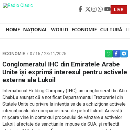
LIVE
HOME
NAȚIONAL
WORLD
ECONOMIE
CULTURĂ
L
ECONOMIE
07:15 / 23/11/2025
WHATSAPP
FACEBO
TEL
Conglomeratul IHC din Emiratele Arabe
Unite îşi exprimă interesul pentru activele
externe ale Lukoil
International Holding Company (IHC), un conglomerat din Abu
Dhabi, a anunțat că a notificat Departamentul Trezoreriei din
Statele Unite cu privire la intenția sa de a achiziționa activele
internaționale ale companiei ruse de petrol Lukoil. Această
mișcare vine în contextul procesului de vânzare a activelor
Lukoil, afectate de sancțiunile impuse de SUA, și reflectă