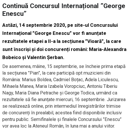
Continuă Concursul Internațional ”George
Enescu”
Astăzi, 14 septembrie 2020, pe site-ul Concursului
Internațional ”George Enescu” vor fi anunțate
rezultatele etapei a II-a la secțiunea ”Vioară”, la care
sunt înscriși și doi concurenți români: Maria-Alexandra
Bobeico și Valentin Șerban.
De asemenea, mâine, 15 septembrie, se încheie prima etapă
la secțiunea ”Pian”, la care participă opt muzicieni din
România: Marius Boldea, Cadmiel Boțac, Adela Liculescu,
Mihaela Manea, Maria Izabela Voropciuc, Antoniu Tiberiu
Nagy, Maria Diana Petrache și George Todica, urmând ca
rezultatele să fie anunțate miercuri, 16 septembrie. Jurizarea
se realizează online, prin intermediul înregistrărilor trimise
de concurenți în prealabil, acestea fiind disponibile inclusiv
pentru public. Semifinalele și finalele Concursului ”Enescu”
vor avea loc la Ateneul Român, în luna mai a anului viitor.