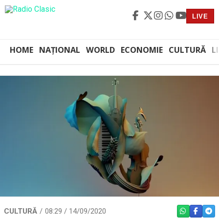
LIVE
HOME
NAȚIONAL
WORLD
ECONOMIE
CULTURĂ
L
CULTURĂ
08:29 / 14/09/2020
WHATSAPP
FACEBO
TEL