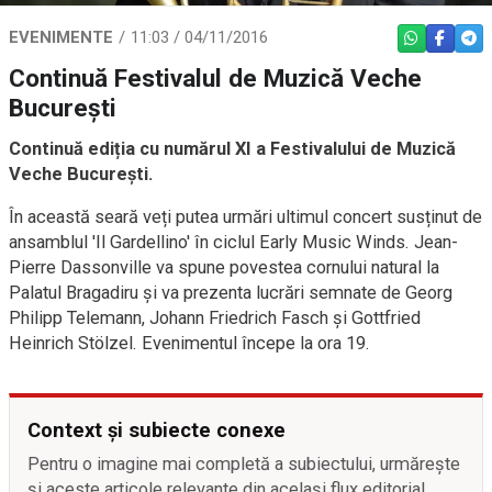
EVENIMENTE
11:03 / 04/11/2016
WHATSAPP
FACEBO
TEL
Continuă Festivalul de Muzică Veche
Bucureşti
Continuă ediția cu numărul XI a Festivalului de Muzică
Veche București.
În această seară veți putea urmări ultimul concert susținut de
ansamblul 'Il Gardellino' în ciclul Early Music Winds. Jean-
Pierre Dassonville va spune povestea cornului natural la
Palatul Bragadiru și va prezenta lucrări semnate de Georg
Philipp Telemann, Johann Friedrich Fasch și Gottfried
Heinrich Stölzel. Evenimentul începe la ora 19.
Context și subiecte conexe
Pentru o imagine mai completă a subiectului, urmărește
și aceste articole relevante din același flux editorial.