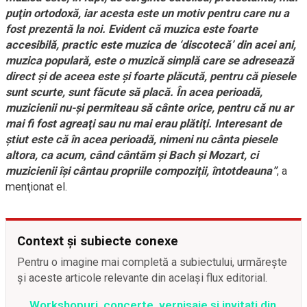
puţin ortodoxă, iar acesta este un motiv pentru care nu a
fost prezentă la noi. Evident că muzica este foarte
accesibilă, practic este muzica de ‘discotecă’ din acei ani,
muzica populară, este o muzică simplă care se adresează
direct şi de aceea este şi foarte plăcută, pentru că piesele
sunt scurte, sunt făcute să placă. În acea perioadă,
muzicienii nu-şi permiteau să cânte orice, pentru că nu ar
mai fi fost agreaţi sau nu mai erau plătiţi. Interesant de
ştiut este că în acea perioadă, nimeni nu cânta piesele
altora, ca acum, când cântăm şi Bach şi Mozart, ci
muzicienii îşi cântau propriile compoziţii, întotdeauna”
, a
menţionat el.
Context și subiecte conexe
Pentru o imagine mai completă a subiectului, urmărește
și aceste articole relevante din același flux editorial.
Workshopuri, concerte, vernisaje şi invitaţi din