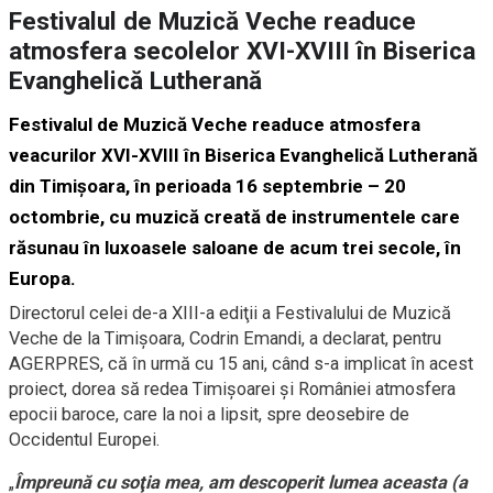
Festivalul de Muzică Veche readuce
atmosfera secolelor XVI-XVIII în Biserica
Evanghelică Lutherană
Festivalul de Muzică Veche readuce atmosfera
veacurilor XVI-XVIII în Biserica Evanghelică Lutherană
din Timişoara, în perioada 16 septembrie – 20
octombrie, cu muzică creată de instrumentele care
răsunau în luxoasele saloane de acum trei secole, în
Europa.
Directorul celei de-a XIII-a ediţii a Festivalului de Muzică
Veche de la Timişoara, Codrin Emandi, a declarat, pentru
AGERPRES, că în urmă cu 15 ani, când s-a implicat în acest
proiect, dorea să redea Timişoarei şi României atmosfera
epocii baroce, care la noi a lipsit, spre deosebire de
Occidentul Europei.
„
Împreună cu soţia mea, am descoperit lumea aceasta (a