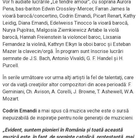
Vor fi audiate lucrările „Le tendre amour”, cu soprana Aurora
Pena, bas-bariton Edwin Crossley-Mercer, Farran James la
vioară barocă/concertino, Codrin Emandi, Picart Renart, Kathy
Leidig, Diana Emandi, Edelweiss Tinocco la vioară barocă,
Nurya Pujolras, Malgosia Ziemkiewicz Artabe la violă
barocă, Hannah Freienstein la violoncel baroc, Lixsania
Fernandez la violină, Kathryn Elkyn la oboi baroc şi Esteban
Mazer la clavecin/orgă. În program sunt înscrise lucrări
semnate de J.S. Bach, Antonio Vivaldi, G. F. Handel şi H.
Purcell.
În serile următoare vor urma alţi artişti la fel de talentaţi, care
vor da viaţă creaţiilor altor compozitori din acea perioadă: F.
Geminiani, Ch. Avison, A. Corelli, J. Browne, T. Ashewell, W.A.
Mozart.
Codrin Emandi
a mai spus că muzica veche este o sursă
inepuizabilă de inspiraţie pentru noile generaţii de muzicieni.
„Evident, suntem pionieri în România şi toată această
muzică este, în fapt, de sorginte catolică, protestantă, mai