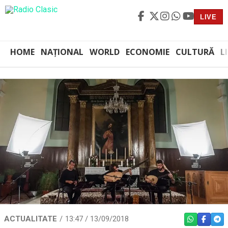
LIVE
HOME
NAȚIONAL
WORLD
ECONOMIE
CULTURĂ
L
ACTUALITATE
13:47 / 13/09/2018
WHATSAPP
FACEBO
TEL