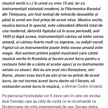
muzicii vechi n.r.) în urmă cu vreo 15 ani, iar ca
instrumentişti violonişti moderni, la Filarmonica Banatul
din Timişoara, am fost tentaţi de tehnicile deosebite şi
până la urmă am fost prinşi de acest virus. Muzica veche,
muzica barocă în special, este câteodată diferită total de
cea modernă, datorită faptului că în acea perioadă, anii
1600 şi după aceea, instrumentiştii căutau să imite vocea
umană, ei cântau foarte mult cu soprane, cu solişti vocali.
Faptul că un instrumentist poate imita vocea umană este
magic. Noi suntem printre puţinii muzicieni care cântă
muzică veche în România şi facem acest lucru pentru a
restaura felul de a cânta al acelor epoci şi cu instrumente
setate ca atunci. Noi nu am avut nici Renaştere, nici
Baroc, atunci erau turcii pe aici şi ne-au privat de acest
lucru, iar noi tocmai acest lucru dorim să-l facem, să
restaurăm acest lucru în muzică
„, a afirmat Codrin Emandi.
Pe parcursul festivalului vor fi zece seri în care vor evolua
doar formaţii care au cărţi de vizită ce le recomandă ca
făcând parte din elita internaţională de gen, fiecare dintre