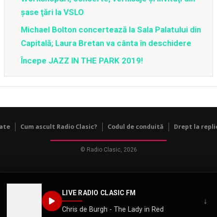
şase ţări la VSLO
Michael Bolton concertează la Sala Palatului din
Capitală; Laura Bretan va cânta în deschidere
Începe JAZZ IN THE PARK 2019!
tate
Cum ascult Radio Clasic?
Codul de conduită
Drept la repli
© Radio Clasic, 2026
LIVE RADIO CLASIC FM
↓
Chris de Burgh - The Lady in Red