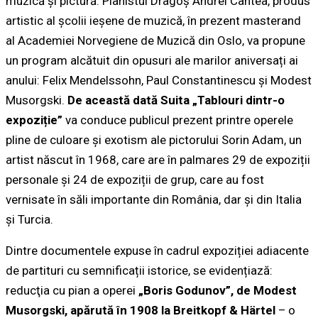
muzică și pictură. Pianistul Dragoș Andrei Cantea, produs
artistic al școlii ieșene de muzică, în prezent masterand
al Academiei Norvegiene de Muzică din Oslo, va propune
un program alcătuit din opusuri ale marilor aniversați ai
anului: Felix Mendelssohn, Paul Constantinescu și Modest
Musorgski.
De această dată Suita „Tablouri dintr-o
expoziție”
va conduce publicul prezent printre operele
pline de culoare și exotism ale pictorului Sorin Adam, un
artist născut în 1968, care are în palmares 29 de expoziții
personale și 24 de expoziții de grup, care au fost
vernisate în săli importante din România, dar și din Italia
și Turcia.
Dintre documentele expuse în cadrul expoziției adiacente
de partituri cu semnificații istorice, se evidențiază:
reducţia cu pian a operei
„Boris Godunov”, de Modest
Musorgski, apărută în 1908 la Breitkopf & Härtel
– o