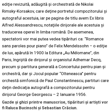
ediţie revizuită, adăugită şi orchestrată de Nikolai
Rimsky-Korsakov, care deţine portretul compozitorului şi
autograful acestuia, iar pe pagina de titlu avem Ex libris
Alfred Alessandrescu, notaţiile dirijorale ale acestuia şi
traducerea operei în limba română. De asemenea,
spectatorii vor mai putea vedea tipărituri ca: “Romance
sans paroles pour piano” de Felix Mendelssohn – o ediţie
de lux, apărută în 1900 la Editura „Au Mélomane”, din
Paris, îngrijită de dirijorul şi organistul Adhemar Decq,
precum și partitura generală a Concertului pentru pian şi
orchestră, dar şi Jocul popular “Olteneasca” pentru
orchestă simfonică de Paul Constantinescu, partituri care
deţin dedicaţia autografă a compozitorului pentru
dirijorul George Georgescu – 2 Ianuarie 1956.
Gazde și ghizi printre manuscrise, tipărituri și artiști vor
fi Raluca Bucinschi și Sebastian Crăciun.