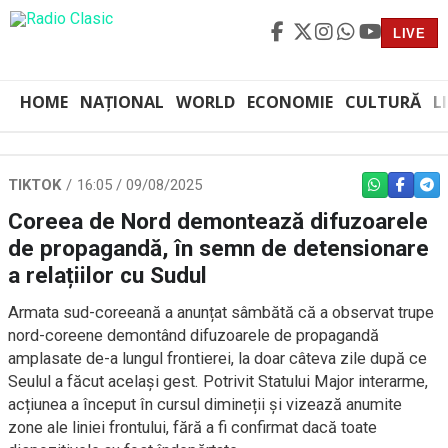
LIVE
HOME
NAȚIONAL
WORLD
ECONOMIE
CULTURĂ
L
TIKTOK
16:05 / 09/08/2025
WHATSAPP
FACEBO
TEL
Coreea de Nord demontează difuzoarele
de propagandă, în semn de detensionare
a relațiilor cu Sudul
Armata sud-coreeană a anunțat sâmbătă că a observat trupe
nord-coreene demontând difuzoarele de propagandă
amplasate de-a lungul frontierei, la doar câteva zile după ce
Seulul a făcut același gest. Potrivit Statului Major interarme,
acțiunea a început în cursul dimineții și vizează anumite
zone ale liniei frontului, fără a fi confirmat dacă toate