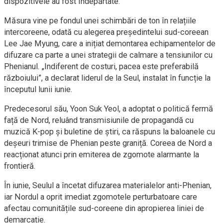
dispozitivele au fost îndepărtate.
Măsura vine pe fondul unei schimbări de ton în relațiile
intercoreene, odată cu alegerea președintelui sud-coreean
Lee Jae Myung, care a inițiat demontarea echipamentelor de
difuzare ca parte a unei strategii de calmare a tensiunilor cu
Phenianul. „Indiferent de costuri, pacea este preferabilă
războiului”, a declarat liderul de la Seul, instalat în funcție la
începutul lunii iunie.
Predecesorul său, Yoon Suk Yeol, a adoptat o politică fermă
față de Nord, reluând transmisiunile de propagandă cu
muzică K-pop și buletine de știri, ca răspuns la baloanele cu
deșeuri trimise de Phenian peste graniță. Coreea de Nord a
reacționat atunci prin emiterea de zgomote alarmante la
frontieră.
În iunie, Seulul a încetat difuzarea materialelor anti-Phenian,
iar Nordul a oprit imediat zgomotele perturbatoare care
afectau comunitățile sud-coreene din apropierea liniei de
demarcație.