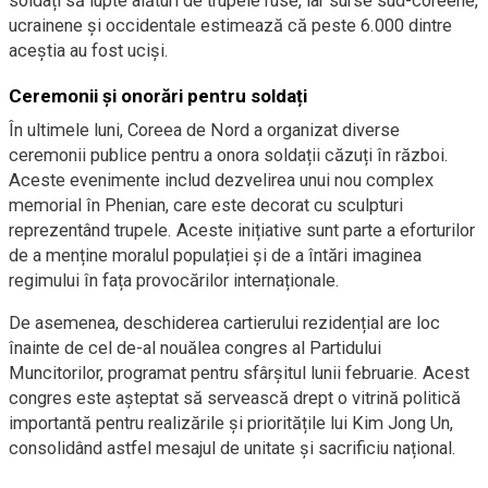
soldați să lupte alături de trupele ruse, iar surse sud-coreene,
ucrainene și occidentale estimează că peste 6.000 dintre
aceștia au fost uciși.
Ceremonii și onorări pentru soldați
În ultimele luni, Coreea de Nord a organizat diverse
ceremonii publice pentru a onora soldații căzuți în război.
Aceste evenimente includ dezvelirea unui nou complex
memorial în Phenian, care este decorat cu sculpturi
reprezentând trupele. Aceste inițiative sunt parte a eforturilor
de a menține moralul populației și de a întări imaginea
regimului în fața provocărilor internaționale.
De asemenea, deschiderea cartierului rezidențial are loc
înainte de cel de-al nouălea congres al Partidului
Muncitorilor, programat pentru sfârșitul lunii februarie. Acest
congres este așteptat să servească drept o vitrină politică
importantă pentru realizările și prioritățile lui Kim Jong Un,
consolidând astfel mesajul de unitate și sacrificiu național.