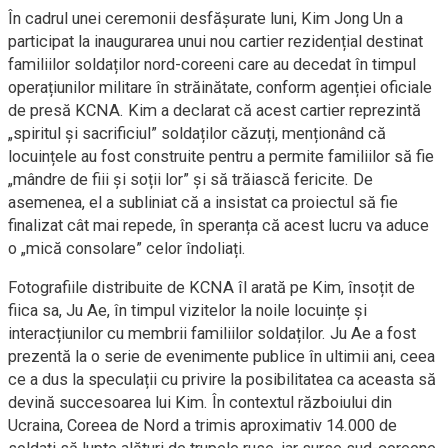
În cadrul unei ceremonii desfășurate luni, Kim Jong Un a
participat la inaugurarea unui nou cartier rezidențial destinat
familiilor soldaților nord-coreeni care au decedat în timpul
operațiunilor militare în străinătate, conform agenției oficiale
de presă KCNA. Kim a declarat că acest cartier reprezintă
„spiritul și sacrificiul” soldaților căzuți, menționând că
locuințele au fost construite pentru a permite familiilor să fie
„mândre de fiii și soții lor” și să trăiască fericite. De
asemenea, el a subliniat că a insistat ca proiectul să fie
finalizat cât mai repede, în speranța că acest lucru va aduce
o „mică consolare” celor îndoliați.
Fotografiile distribuite de KCNA îl arată pe Kim, însoțit de
fiica sa, Ju Ae, în timpul vizitelor la noile locuințe și
interacțiunilor cu membrii familiilor soldaților. Ju Ae a fost
prezentă la o serie de evenimente publice în ultimii ani, ceea
ce a dus la speculații cu privire la posibilitatea ca aceasta să
devină succesoarea lui Kim. În contextul războiului din
Ucraina, Coreea de Nord a trimis aproximativ 14.000 de