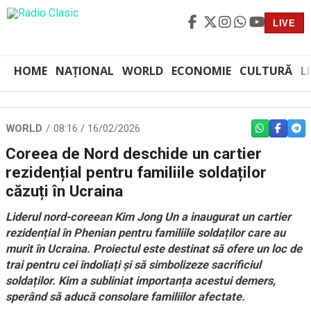
LIVE
HOME
NAȚIONAL
WORLD
ECONOMIE
CULTURĂ
L
WORLD
08:16 / 16/02/2026
WHATSAPP
FACEBO
TEL
Coreea de Nord deschide un cartier
rezidențial pentru familiile soldaților
căzuți în Ucraina
Liderul nord-coreean Kim Jong Un a inaugurat un cartier
rezidențial în Phenian pentru familiile soldaților care au
murit în Ucraina. Proiectul este destinat să ofere un loc de
trai pentru cei îndoliați și să simbolizeze sacrificiul
soldaților. Kim a subliniat importanța acestui demers,
sperând să aducă consolare familiilor afectate.