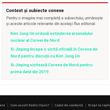
Context și subiecte conexe
Pentru o imagine mai completă a subiectului, urmărește
și aceste articole relevante din același flux editorial.
Kim Jong Un ordonă extinderea arsenalului
nuclear al Coreei de Nord
Xi Jinping începe o vizită oficială în Coreea de
Nord pentru discuții cu Kim Jong Un
Xi Jinping vizitează Coreea de Nord pentru
prima dată din 2019
tate
Cum ascult Radio Clasic?
Codul de conduită
Drept la repli