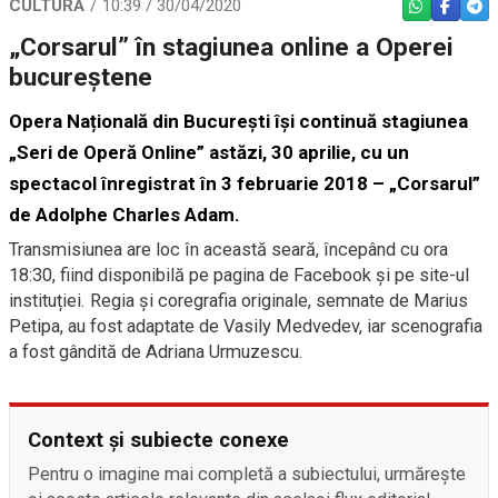
CULTURĂ
10:39 / 30/04/2020
WHATSAPP
FACEBO
TEL
„Corsarul” în stagiunea online a Operei
bucureștene
Opera Națională din București își continuă stagiunea
„Seri de Operă Online” astăzi, 30 aprilie, cu un
spectacol înregistrat în 3 februarie 2018 – „Corsarul”
de Adolphe Charles Adam.
Transmisiunea are loc în această seară, începând cu ora
18:30, fiind disponibilă pe pagina de Facebook și pe site-ul
instituției. Regia și coregrafia originale, semnate de Marius
Petipa, au fost adaptate de Vasily Medvedev, iar scenografia
a fost gândită de Adriana Urmuzescu.
Context și subiecte conexe
Pentru o imagine mai completă a subiectului, urmărește