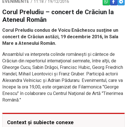
EVENIMENTE
11:18 / 19/12/2016
WHATSAPP
FACEBO
TEL
Corul Preludiu – concert de Crăciun la
Ateneul Român
Corul Preludiu condus de Voicu Enăchescu susţine un
concert de Crăciun astăzi, 19 decembrie 2016, în Sala
Mare a Ateneului Român.
Ansamblul va interpreta colinde româneşti şi cântece de
Crăciun din repertoriul internaţional semnate, între alţii, de
Gheorge Cucu, Sabin Drăgoi, Francisc Hubic, Georg Friedrich
Handel, Mihail Leontovici şi Franz Gruber. Participă actorii
Alexandra Velniciuc şi Adrian Păduraru. Evenimentul, care va
începe la ora 19,00, este organizat de Filarmonica "George
Enescu" în colaborare cu Centrul Naţional de Artă "Tinerimea
Română."
Context și subiecte conexe