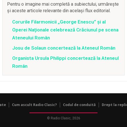
Pentru o imagine mai completă a subiectului, urmărește
și aceste articole relevante din același flux editorial.
Corurile Filarmonicii „George Enescu” şi al
Operei Naţionale celebrează Crăciunul pe scena
Ateneului Român
Josu de Solaun concertează la Ateneul Român
Organista Ursula Philippi concertează la Ateneul
Român
tate
Cum ascult Radio Clasic?
Codul de conduită
Drept la repli
© Radio Clasic, 2026