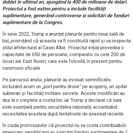
dublat în ultimul an, ajungând la 400 de milioane de dolari.
Proiectul a fost extins pentru a include facilități
suplimentare, generând controverse și solicitări de fonduri
suplimentare de la Congres.
În iunie 2022, Trump a anunțat planurile pentru noua sală de
bal, promițând că aceasta va fi construită rapid și va respecta
stilul arhitectural al Casei Albe. Proiectul inițial prevedea o
capacitate de 650 de persoane, comparativ cu cele 200 de
locuri ale East Room, care este folosită în prezent pentru
ceremonii oficiale.
Pe parcursul anului, planurile au evoluat semnificativ,
incluzând acum un „port pentru drone” pe acoperiș, un spital
subteran și facilități militare secrete. Aceste modificări au
dus la o creștere a costurilor, iar Trump a declarat că sala
este esențială pentru securitatea națională, accentuând
necesitatea acesteia după tentativele de asasinat recente.
În ciuda promisiunilor că proiectul nu va costa contribuabilii
americani, republicanii au solicitat fonduri suplimentare de 1