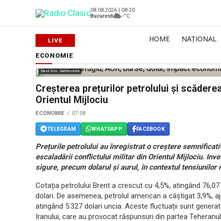
08.08.2026 | 08:20
Bucuresti
--°C
HOME
NAȚIONAL
ECONOMIE
Sursă foto: Shutterstock
Creșterea prețurilor petrolului și scăderea
Orientul Mijlociu
ECONOMIE
07:58
TELEGRAM
WHATSAPP
FACEBOOK
Prețurile petrolului au înregistrat o creștere semnificat
escaladării conflictului militar din Orientul Mijlociu. Inv
sigure, precum dolarul și aurul, în contextul tensiunilor
Cotația petrolului Brent a crescut cu 4,5%, atingând 76,07
dolari. De asemenea, petrolul american a câștigat 3,9%, aj
atingând 5.327 dolari uncia. Aceste fluctuații sunt generate 
Iranului, care au provocat răspunsuri din partea Teheranului