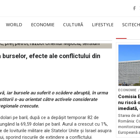
WORLD
ECONOMIE
CULTURĂ
LIFESTYLE
SCITECH
 burselor, efecte ale conflictului din
ECONOMIE
ivă, iar bursele au suferit o scădere abruptă, în urma
Comisia 
estitorii s-au orientat către activele considerate
nu riscă 
 regionale crescute.
imediată,
situația
Starea de al
 dolari pe baril, după ce a depășit temporar 82 de
România: C
ungând la 69,59 dolari pe baril. Aurul a crescut cu 1%,
monitorizea
de loviturile militare ale Statelor Unite și Israel asupra
Europeană a 
, sporind riscurile de extindere a conflictului.