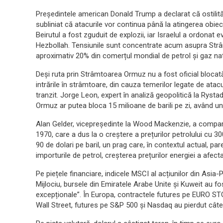
Președintele american Donald Trump a declarat că ostilită
subliniat că atacurile vor continua până la atingerea obiect
Beirutul a fost zguduit de explozii, iar Israelul a ordonat 
Hezbollah. Tensiunile sunt concentrate acum asupra Strâm
aproximativ 20% din comerțul mondial de petrol și gaz natu
Deși ruta prin Strâmtoarea Ormuz nu a fost oficial blocată
intrările în strâmtoare, din cauza temerilor legate de atacur
tranzit. Jorge Leon, expert în analiză geopolitică la Rystad 
Ormuz ar putea bloca 15 milioane de barili pe zi, având un
Alan Gelder, vicepreședinte la Wood Mackenzie, a comparat
1970, care a dus la o creștere a prețurilor petrolului cu 3
90 de dolari pe baril, un prag care, în contextul actual, p
importurile de petrol, creșterea prețurilor energiei a afect
Pe piețele financiare, indicele MSCI al acțiunilor din Asia-
Mijlociu, bursele din Emiratele Arabe Unite și Kuweit au 
excepționale”. În Europa, contractele futures pe EURO ST
Wall Street, futures pe S&P 500 și Nasdaq au pierdut câte