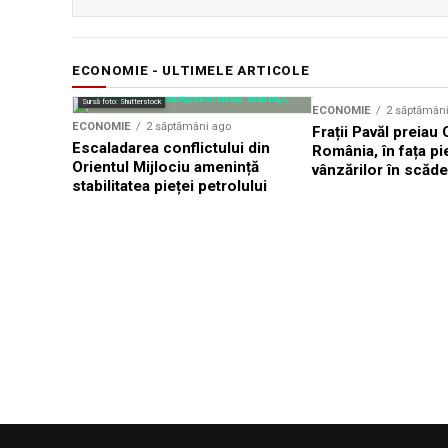
ECONOMIE - ULTIMELE ARTICOLE
Sursă foto: Shutterstock
ECONOMIE
2 săptămân
ECONOMIE
2 săptămâni ago
Frații Pavăl preiau
Escaladarea conflictului din
România, în fața pie
Orientul Mijlociu amenință
vânzărilor în scăd
stabilitatea pieței petrolului