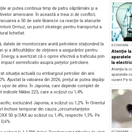
țile ar putea continua timp de patru săptămâni și a
ivelor americane. În această a treia zi de conflict,
evacuarea a 50 de sate libaneze ca reacție la atacurile
torii Ormuz, un punct strategic pentru transportul a
ral lichefiat.
, datele de monitorizare arată petroliere staționând la
ECONOMIE
i și a dificultăților de obținere a asigurărilor pentru
Atenție l
Energy, a avertizat că o oprire efectivă a traficului prin
aparatele 
la electric
 impact semnificativ asupra piețelor petroliere.
Atenție la 
 situația actuală cu embargoul petrolier din anii
aparatele car
00%. Ajustat la valoarea din 2026, prețul ar putea depăși
curent Pe tim
are ușor de atins. În Japonia, care depinde complet de
at indicele Nikkei 225, care a scăzut cu 1,4%.
Pacific, excluzând Japonia, a scăzut cu 1,2%. În Orientul
fost închise temporar din cauza „circumstanțelor
OXX 50 și DAX au scăzut cu 1,4%, respectiv 1,3%. Pe
 0,6%.
ECONOMIE