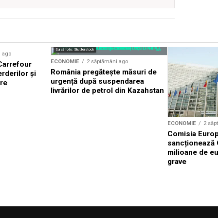
Sursă foto: Shutterstock
i ago
ECONOMIE
2 săptămâni ago
 Carrefour
România pregătește măsuri de
rderilor și
urgență după suspendarea
ere
livrărilor de petrol din Kazahstan
ECONOMIE
2 săp
Comisia Euro
sancționează 
milioane de eu
grave