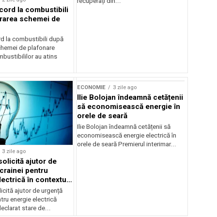
recuperați din...
cord la combustibili
rarea schemei de
rd la combustibili după
chemei de plafonare
mbustibililor au atins
ECONOMIE
3 zile ago
Ilie Bolojan îndeamnă cetățenii
să economisească energie în
orele de seară
Ilie Bolojan îndeamnă cetățenii să
economisească energie electrică în
orele de seară Premierul interimar...
3 zile ago
olicită ajutor de
crainei pentru
ectrică în contextul
ergetice
cită ajutor de urgență
tru energie electrică
clarat stare de...