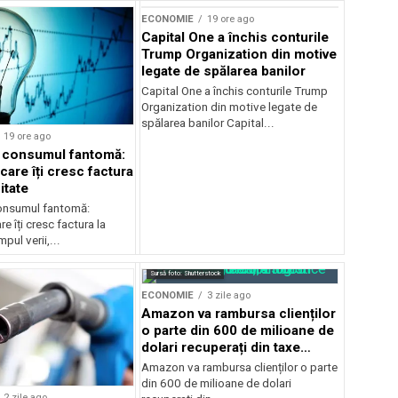
ECONOMIE
19 ore ago
Capital One a închis conturile
Trump Organization din motive
legate de spălarea banilor
Capital One a închis conturile Trump
Organization din motive legate de
spălarea banilor Capital...
19 ore ago
a consumul fantomă:
care îți cresc factura
itate
consumul fantomă:
e îți cresc factura la
pul verii,...
Sursă foto: Shutterstock
ECONOMIE
3 zile ago
Amazon va rambursa clienților
o parte din 600 de milioane de
dolari recuperați din taxe
vamale
Amazon va rambursa clienților o parte
din 600 de milioane de dolari
2 zile ago