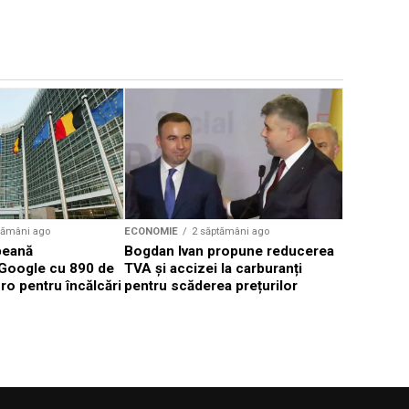
ECONOMIE
Progres s
Autostrad
Makyol mo
muncitori
tămâni ago
ECONOMIE
2 săptămâni ago
peană
Bogdan Ivan propune reducerea
Google cu 890 de
TVA și accizei la carburanți
ro pentru încălcări
pentru scăderea prețurilor