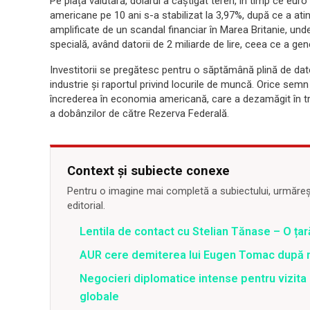
Pe piața valutară, dolarul a câștigat teren, în timp ce euro
americane pe 10 ani s-a stabilizat la 3,97%, după ce a atin
amplificate de un scandal financiar în Marea Britanie, unde
specială, având datorii de 2 miliarde de lire, ceea ce a gen
Investitorii se pregătesc pentru o săptămână plină de da
industrie și raportul privind locurile de muncă. Orice sem
încrederea în economia americană, care a dezamăgit în tr
a dobânzilor de către Rezerva Federală.
Context și subiecte conexe
Pentru o imagine mai completă a subiectului, urmărește
editorial.
Lentila de contact cu Stelian Tănase – O ța
AUR cere demiterea lui Eugen Tomac după ne
Negocieri diplomatice intense pentru vizita l
globale