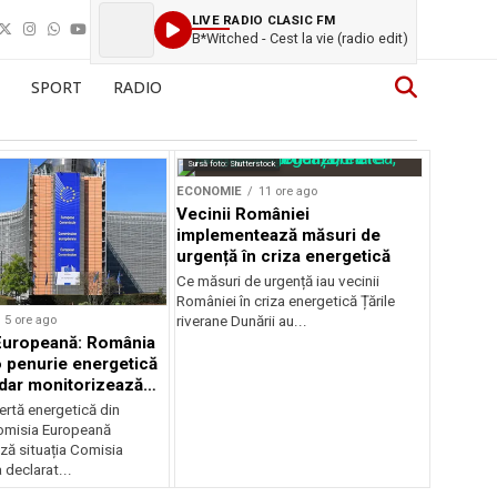
LIVE RADIO CLASIC FM
B*Witched - Cest la vie (radio edit)
SPORT
RADIO
Sursă foto: Shutterstock
ECONOMIE
11 ore ago
Vecinii României
implementează măsuri de
urgență în criza energetică
Ce măsuri de urgență iau vecinii
României în criza energetică Țările
5 ore ago
riverane Dunării au...
Europeană: România
o penurie energetică
 dar monitorizează
ertă energetică din
omisia Europeană
ză situația Comisia
declarat...