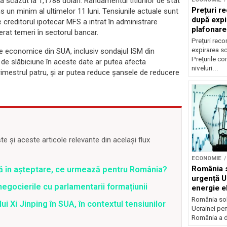
 a scăzut la 1,1788 dolari. Randamentul titlurilor de stat
Prețuri re
s un minim al ultimelor 11 luni. Tensiunile actuale sunt
după expi
 creditorul ipotecar MFS a intrat în administrare
plafonare
erat temeri în sectorul bancar.
Prețuri reco
expirarea s
te economice din SUA, inclusiv sondajul ISM din
Prețurile co
n de slăbiciune în aceste date ar putea afecta
niveluri...
imestrul patru, și ar putea reduce șansele de reducere
 și aceste articole relevante din același flux
ECONOMIE
România s
ră în așteptare, ce urmează pentru România?
urgență U
gocierile cu parlamentarii formațiunii
energie el
crizei en
România soli
ui Xi Jinping în SUA, în contextul tensiunilor
Ucrainei pen
România a de