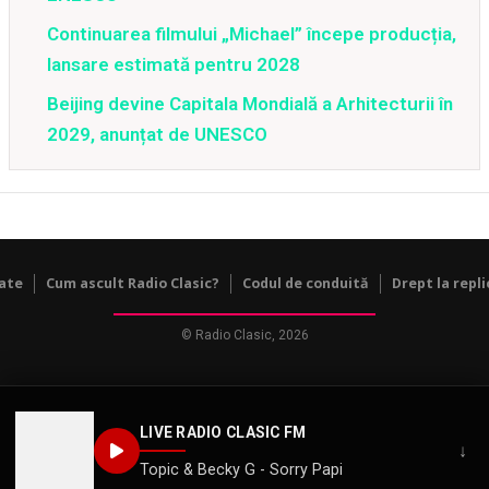
Continuarea filmului „Michael” începe producția,
lansare estimată pentru 2028
Beijing devine Capitala Mondială a Arhitecturii în
2029, anunțat de UNESCO
tate
Cum ascult Radio Clasic?
Codul de conduită
Drept la repli
© Radio Clasic, 2026
LIVE RADIO CLASIC FM
↓
Topic & Becky G - Sorry Papi