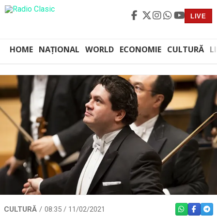
LIVE
HOME
NAȚIONAL
WORLD
ECONOMIE
CULTURĂ
L
CULTURĂ
08:35 / 11/02/2021
WHATSAPP
FACEBO
TEL