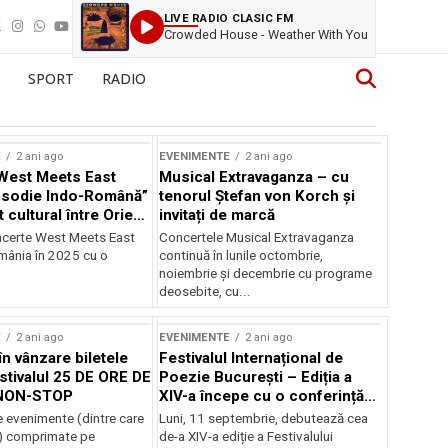
LIVE RADIO CLASIC FM
Crowded House - Weather With You
SPORT
RADIO
E
2 ani ago
EVENIMENTE
2 ani ago
West Meets East
Musical Extravaganza – cu
psodie Indo-Română”
tenorul Ștefan von Korch și
t cultural între Orient
invitați de marcă
nt
ncerte West Meets East
Concertele Musical Extravaganza
omânia în 2025 cu o
continuă în lunile octombrie,
noiembrie şi decembrie cu programe
deosebite, cu...
E
2 ani ago
EVENIMENTE
2 ani ago
în vânzare biletele
Festivalul Internațional de
stivalul 25 DE ORE DE
Poezie București – Ediția a
NON-STOP
XIV-a începe cu o conferință
despre limba română
 evenimente (dintre care
Luni, 11 septembrie, debutează cea
susținută de Marco Lucchesi
) comprimate pe
de-a XIV-a ediție a Festivalului