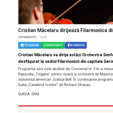
Cristian Măcelaru dirijează Filarmonica di
EVENIMENTE
14:23
TELEGRAM
WHATSAPP
FACEBOOK
Cristian Măcelaru va dirija astăzi Orchestra Simf
desfăşurat la sediul Filarmonicii din capitala Ger
Programul serii este alcătuit din Concertul nr. 3 în si min
Rapsodia „Tzigane” pentru vioară și orchestră de Maurice 
violonistul american Joshua Bell. În continuarea programul
Suita „Cavalerul rozelor” de Richard Strauss.
SURSA: RRM