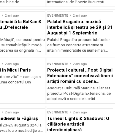
mai bine de...
Internațional de Poezie București...
E
2 ani ago
EVENIMENTE
2 ani ago
enabilă la BalKaniK
Palatul Bragadiru: muzică
cu „D*efectele
interbelică şi teatru pe 29 şi 31
August şi 1 Septembrie
 Mătușii”, cunoscut pentru
Palatul Bragadiru propune iubitorilor
sustenabilității în modă
de frumos concerte attractive şi
ordarea sa originală în...
întâlniri memorabile cu nume mari...
E
2 ani ago
EVENIMENTE
2 ani ago
i în Micul Paris
Proiectul cultural ,,Post-Digital
Extensions” conectează tinerii
dolce vita” – cam așa s-
artiști români cu scena
zuma concertul Din
internațională
Asociația Culturală Marginal a lansat
proiectul Post-Digital Extensions, ce
adaptează o serie de lucrări...
E
2 ani ago
EVENIMENTE
2 ani ago
medieval la Făgăraș
Turneul Lights & Shadows: O
călătorie artistică
l 23-25 august 2024, la
interdisciplinară
vea loc o nouă ediție a...