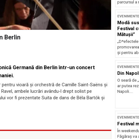
parcursul a 
EVENIMENT
Modă sust
Festival 
Mătușii”
n Berlin
„D*efectele
promovarea 
și pentru ab
onică Germană din Berlin într-un concert
EVENIMENT
Din Napol
maniei.
O seară de „
or pentru vioară și orchestră de Camille Saint-Saëns și
ar putea re
Ravel, ambele lucrări avându-l drept solist pe
Napoli...
ui vor fi prezentate Suita de dans de Béla Bartók și
EVENIMENT
Festival 
În weekendu
Făgăraș va a