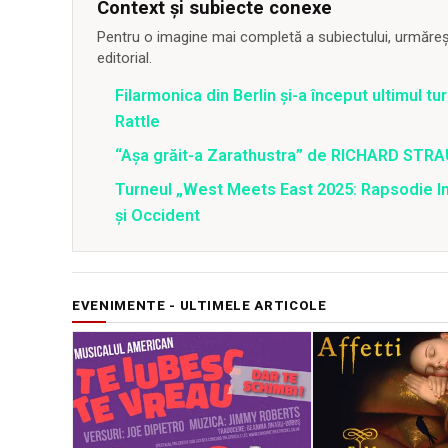
Context și subiecte conexe
Pentru o imagine mai completă a subiectului, urmărește
editorial.
Filarmonica din Berlin și-a început ultimul 
Rattle
“Aşa grăit-a Zarathustra” de RICHARD STRA
Turneul „West Meets East 2025: Rapsodie Ind
și Occident
EVENIMENTE - ULTIMELE ARTICOLE