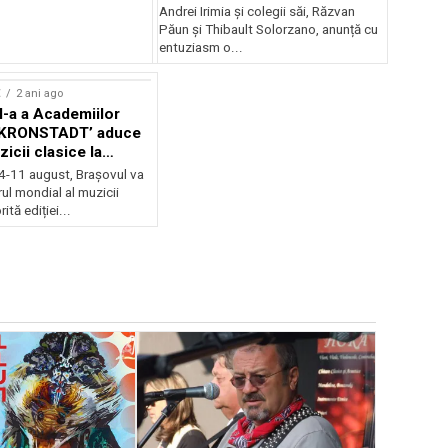
Andrei Irimia și colegii săi, Răzvan
Păun și Thibault Solorzano, anunță cu
entuziasm o...
E
2 ani ago
II-a a Academiilor
KRONSTADT’ aduce
zicii clasice la
 4-11 august, Brașovul va
ul mondial al muzicii
ită ediției...
EVENIMENTE
Weekend c
Teatru la 
eveniment