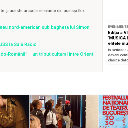
 și aceste articole relevante din același flux
turneu nord-american sub bagheta lui Simon
EVENIMENT
Ediția a V
‘MUSICA 
elitele mu
USS la Sala Radio
Brașov
În perioada
o-Română” – un tribut cultural între Orient
deveni centr
clasice dator