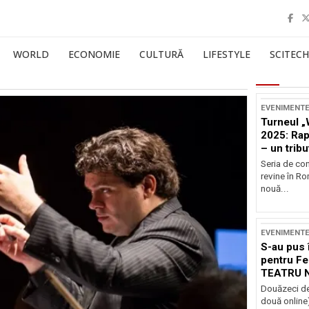
WORLD
ECONOMIE
CULTURĂ
LIFESTYLE
SCITECH
EVENIMENT
Turneul „
2025: Ra
– un tribu
și Occide
Seria de co
revine în R
nouă...
EVENIMENT
S-au pus 
pentru Fe
TEATRU 
Douăzeci de
două online