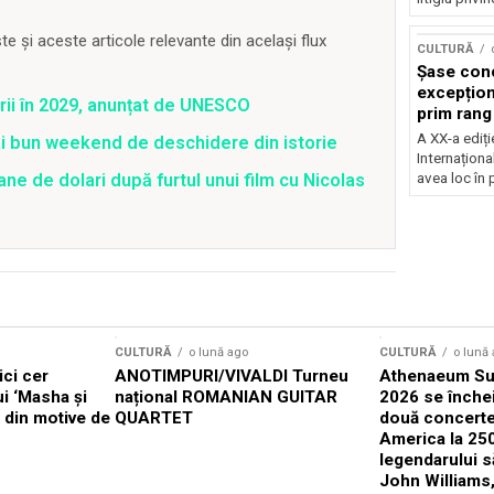
 și aceste articole relevante din același flux
CULTURĂ
Șase con
excepționa
rii în 2029, anunțat de UNESCO
prim rang
internați
A XX-a ediți
ai bun weekend de deschidere din istorie
orchestra
Internaționa
prestigiu
avea loc în 
ane de dolari după furtul unui film cu Nicolas
Concursu
CULTURĂ
o lună ago
CULTURĂ
o lună
ici cer
ANOTIMPURI/VIVALDI Turneu
Athenaeum Su
ui ‘Masha și
național ROMANIAN GUITAR
2026 se înche
x din motive de
QUARTET
două concerte
America la 25
legendarului 
John Williams,