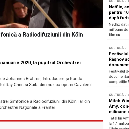
CULTURĂ
Netflix, a
pentru 10
după furtu
Nicolas 
Netflix dat 
milioane de 
fonică a Radiodifuziunii din Köln
film cu...
CULTURĂ
Festivalul
Râşnov a
6 ianuarie 2020, la pupitrul Orchestrei
documenta
premieră
Festivalul d
documentare
6 de Johannes Brahms, Introducere și Rondo
competiţie F
stul Ray Chen și Suita din muzica operei Cavalerul
CULTURĂ
Mitch Win
trei Simfonice a Radiodifuziunii din Köln, iar din
Amy, cond
rchestrei Naționale a Franței.
milioane 
litigiu pie
Tatăl lui A
la 1,1 milio
litigiu privin