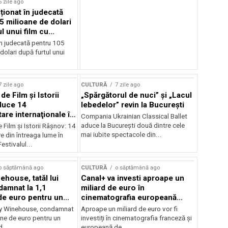
6 zile ago
cționat în judecată
5 milioane de dolari
l unui film cu
Cage
în judecată pentru 105
dolari după furtul unui
7 zile ago
CULTURĂ
7 zile ago
 de Film şi Istorii
„Spărgătorul de nuci” și „Lacul
duce 14
lebedelor” revin la București
re internaţionale în
Compania Ukrainian Classical Ballet
aduce la București două dintre cele
e Film şi Istorii Râşnov: 14
mai iubite spectacole din...
 din întreaga lume în
estivalul...
o săptămână ago
CULTURĂ
o săptămână ago
ehouse, tatăl lui
Canal+ va investi aproape un
amnat la 1,1
miliard de euro în
de euro pentru un
cinematografia europeană
rdut
până în 2032
my Winehouse, condamnat
Aproape un miliard de euro vor fi
ane de euro pentru un
investiți în cinematografia franceză și
d...
europeană de...