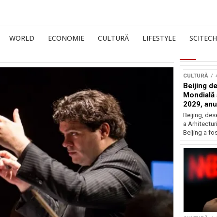
WORLD
ECONOMIE
CULTURĂ
LIFESTYLE
SCITECH
CULTURĂ
Beijing de
Mondială a
2029, an
Beijing, de
a Arhitectu
Beijing a fo