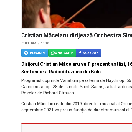
Cristian Măcelaru dirijează Orchestra Sim
CULTURĂ
13:10
TELEGRAM
WHATSAPP
FACEBOOK
Dirijorul Cristian Măcelaru va fi prezent astăzi, 1
Simfonice a Radiodifuziunii din Köln.
Programul cuprinde Variațiuni pe o temă de Haydn op. 5
Capriccioso op. 28 de Camille Saint-Saens, solist violoni
Rozelor de Richard Strauss.
Cristian Măcelaru este din 2019, director muzical al Orches
septembrie 2021 va prelua funcția de director muzical al O