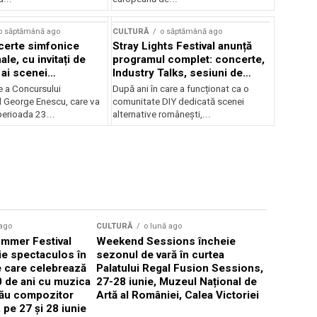
o săptămână ago
CULTURĂ
o săptămână ago
certe simfonice
Stray Lights Festival anunță
le, cu invitați de
programul complet: concerte,
 ai scenei
Industry Talks, sesiuni de
onale și ansambluri
audiție și noi opțiuni de
e a Concursului
După ani în care a funcționat ca o
le românești de
participare pentru public
l George Enescu, care va
comunitate DIY dedicată scenei
, în programul
perioada 23...
alternative românești,...
lui Enescu 2026
 ago
CULTURĂ
o lună ago
CULTURĂ
mmer Festival
Weekend Sessions încheie
Mastercla
ie spectaculos în
sezonul de vară în curtea
instrumen
 care celebrează
Palatului Regal Fusion Sessions,
studiul mu
0 de ani cu muzica
27-28 iunie, Muzeul Național de
instrument
său compozitor
Artă al României, Calea Victoriei
ani, cu ma
 pe 27 și 28 iunie
Măcelaru