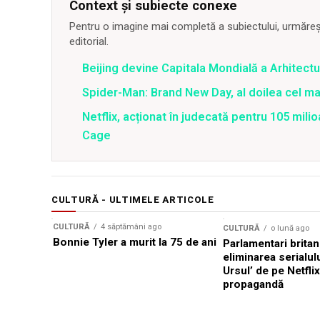
Context și subiecte conexe
Pentru o imagine mai completă a subiectului, urmărește
editorial.
Beijing devine Capitala Mondială a Arhitectu
Spider-Man: Brand New Day, al doilea cel m
Netflix, acționat în judecată pentru 105 milio
Cage
CULTURĂ - ULTIMELE ARTICOLE
CULTURĂ
4 săptămâni ago
CULTURĂ
o lună ago
Bonnie Tyler a murit la 75 de ani
Parlamentari britan
eliminarea serialul
Ursul’ de pe Netfli
propagandă