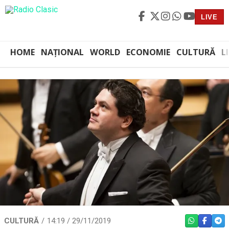
LIVE
HOME
NAȚIONAL
WORLD
ECONOMIE
CULTURĂ
L
CULTURĂ
14:19 / 29/11/2019
WHATSAPP
FACEBO
TEL