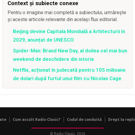
Context și subiecte conexe
Pentru o imagine mai completă a subiectului, urmărește
și aceste articole relevante din același flux editorial.
Beijing devine Capitala Mondială a Arhitecturii în
2029, anunțat de UNESCO
Spider-Man: Brand New Day, al doilea cel mai bun
weekend de deschidere din istorie
Netflix, acționat în judecată pentru 105 milioane
de dolari după furtul unui film cu Nicolas Cage
tate
Cum ascult Radio Clasic?
Codul de conduită
Drept la repli
© Radio Clasic, 2026