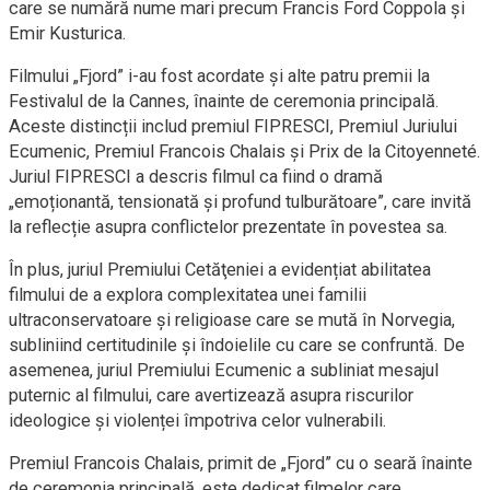
care se numără nume mari precum Francis Ford Coppola și
Emir Kusturica.
Filmului „Fjord” i-au fost acordate și alte patru premii la
Festivalul de la Cannes, înainte de ceremonia principală.
Aceste distincții includ premiul FIPRESCI, Premiul Juriului
Ecumenic, Premiul Francois Chalais și Prix de la Citoyenneté.
Juriul FIPRESCI a descris filmul ca fiind o dramă
„emoționantă, tensionată și profund tulburătoare”, care invită
la reflecție asupra conflictelor prezentate în povestea sa.
În plus, juriul Premiului Cetăţeniei a evidențiat abilitatea
filmului de a explora complexitatea unei familii
ultraconservatoare și religioase care se mută în Norvegia,
subliniind certitudinile și îndoielile cu care se confruntă. De
asemenea, juriul Premiului Ecumenic a subliniat mesajul
puternic al filmului, care avertizează asupra riscurilor
ideologice și violenței împotriva celor vulnerabili.
Premiul Francois Chalais, primit de „Fjord” cu o seară înainte
de ceremonia principală, este dedicat filmelor care