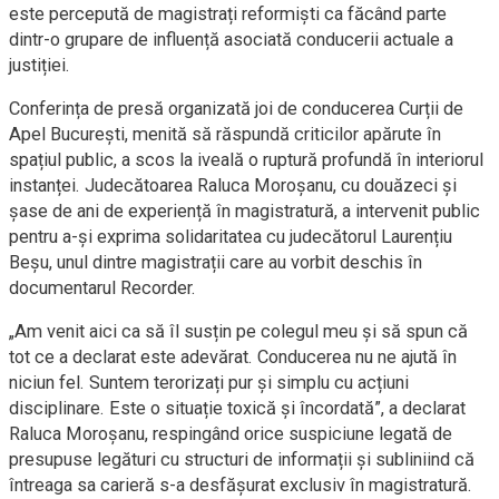
este percepută de magistrați reformiști ca făcând parte
dintr-o grupare de influență asociată conducerii actuale a
justiției.
Conferința de presă organizată joi de conducerea Curții de
Apel București, menită să răspundă criticilor apărute în
spațiul public, a scos la iveală o ruptură profundă în interiorul
instanței. Judecătoarea Raluca Moroșanu, cu douăzeci și
șase de ani de experiență în magistratură, a intervenit public
pentru a-și exprima solidaritatea cu judecătorul Laurențiu
Beșu, unul dintre magistrații care au vorbit deschis în
documentarul Recorder.
„Am venit aici ca să îl susțin pe colegul meu și să spun că
tot ce a declarat este adevărat. Conducerea nu ne ajută în
niciun fel. Suntem terorizați pur și simplu cu acțiuni
disciplinare. Este o situație toxică și încordată”, a declarat
Raluca Moroșanu, respingând orice suspiciune legată de
presupuse legături cu structuri de informații și subliniind că
întreaga sa carieră s-a desfășurat exclusiv în magistratură.