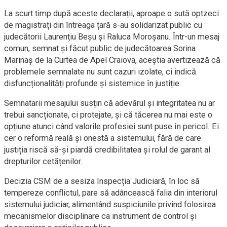
La scurt timp după aceste declarații, aproape o sută optzeci
de magistrați din întreaga țară s-au solidarizat public cu
judecătorii Laurențiu Beșu și Raluca Moroșanu. Într-un mesaj
comun, semnat și făcut public de judecătoarea Sorina
Marinaș de la Curtea de Apel Craiova, aceștia avertizează că
problemele semnalate nu sunt cazuri izolate, ci indică
disfuncționalități profunde și sistemice în justiție.
Semnatarii mesajului susțin că adevărul și integritatea nu ar
trebui sancționate, ci protejate, și că tăcerea nu mai este o
opțiune atunci când valorile profesiei sunt puse în pericol. Ei
cer o reformă reală și onestă a sistemului, fără de care
justiția riscă să-și piardă credibilitatea și rolul de garant al
drepturilor cetățenilor.
Decizia CSM de a sesiza Inspecția Judiciară, în loc să
tempereze conflictul, pare să adâncească falia din interiorul
sistemului judiciar, alimentând suspiciunile privind folosirea
mecanismelor disciplinare ca instrument de control și