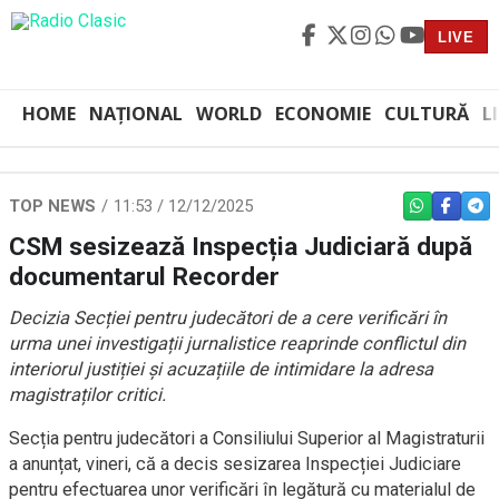
LIVE
HOME
NAȚIONAL
WORLD
ECONOMIE
CULTURĂ
L
TOP NEWS
11:53 / 12/12/2025
WHATSAPP
FACEBO
TEL
CSM sesizează Inspecția Judiciară după
documentarul Recorder
Decizia Secției pentru judecători de a cere verificări în
urma unei investigații jurnalistice reaprinde conflictul din
interiorul justiției și acuzațiile de intimidare la adresa
magistraților critici.
Secția pentru judecători a Consiliului Superior al Magistraturii
a anunțat, vineri, că a decis sesizarea Inspecției Judiciare
pentru efectuarea unor verificări în legătură cu materialul de