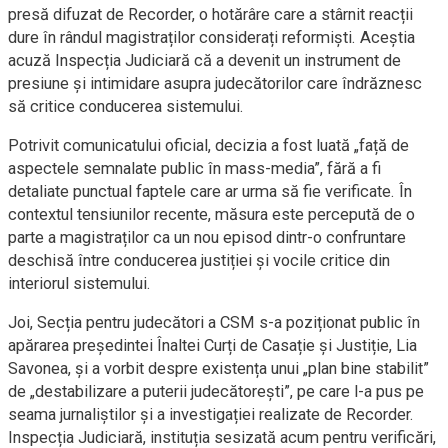
presă difuzat de Recorder, o hotărâre care a stârnit reacții
dure în rândul magistraților considerați reformiști. Aceștia
acuză Inspecția Judiciară că a devenit un instrument de
presiune și intimidare asupra judecătorilor care îndrăznesc
să critice conducerea sistemului.
Potrivit comunicatului oficial, decizia a fost luată „față de
aspectele semnalate public în mass-media”, fără a fi
detaliate punctual faptele care ar urma să fie verificate. În
contextul tensiunilor recente, măsura este percepută de o
parte a magistraților ca un nou episod dintr-o confruntare
deschisă între conducerea justiției și vocile critice din
interiorul sistemului.
Joi, Secția pentru judecători a CSM s-a poziționat public în
apărarea președintei Înaltei Curți de Casație și Justiție, Lia
Savonea, și a vorbit despre existența unui „plan bine stabilit”
de „destabilizare a puterii judecătorești”, pe care l-a pus pe
seama jurnaliștilor și a investigației realizate de Recorder.
Inspecția Judiciară, instituția sesizată acum pentru verificări,