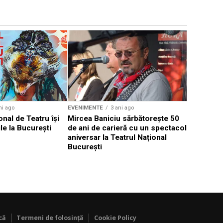
EVENIMENTE
Weekend c
Teatru la 
eveniment
ni ago
EVENIMENTE
3 ani ago
onal de Teatru își
Mircea Baniciu sărbătorește 50
le la București
de ani de carieră cu un spectacol
aniversar la Teatrul Național
București
că
Termeni de folosință
Cookie Policy