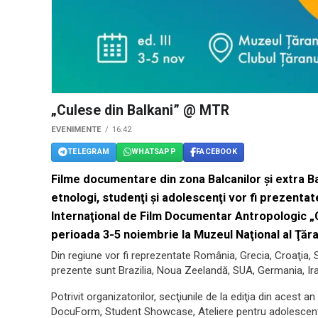
„Culese din Balkani” @ MTR
EVENIMENTE
16:42
TELEGRAM
WHATSAPP
FACEBOOK
Filme documentare din zona Balcanilor şi extra Ba
etnologi, studenţi şi adolescenţi vor fi prezentate
Internaţional de Film Documentar Antropologic „C
perioada 3-5 noiembrie la Muzeul Naţional al Ţăr
Din regiune vor fi reprezentate România, Grecia, Croaţia, S
prezente sunt Brazilia, Noua Zeelandă, SUA, Germania, Iran
Potrivit organizatorilor, secţiunile de la ediţia din acest a
DocuForm, Student Showcase, Ateliere pentru adolescenţ