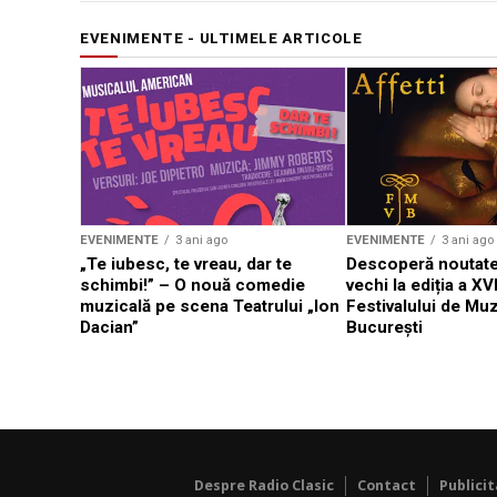
EVENIMENTE - ULTIMELE ARTICOLE
EVENIMENTE
3 ani ago
EVENIMENTE
3 ani ago
„Te iubesc, te vreau, dar te
Descoperă noutate
schimbi!” – O nouă comedie
vechi la ediția a XVI
muzicală pe scena Teatrului „Ion
Festivalului de Mu
Dacian”
București
Despre Radio Clasic
Contact
Publici