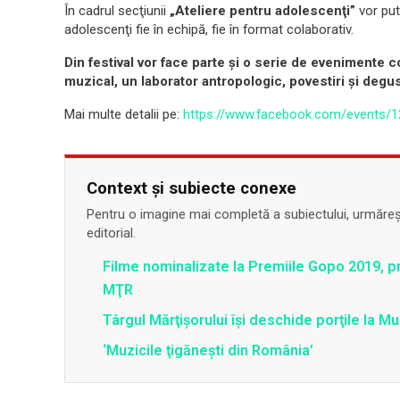
În cadrul secţiunii
„Ateliere pentru adolescenţi”
vor put
adolescenţi fie în echipă, fie în format colaborativ.
Din festival vor face parte şi o serie de evenimente 
muzical, un laborator antropologic, povestiri şi degus
Mai multe detalii pe:
https://www.facebook.com/events/
Context și subiecte conexe
Pentru o imagine mai completă a subiectului, urmărește
editorial.
Filme nominalizate la Premiile Gopo 2019, 
MŢR
Târgul Mărţişorului îşi deschide porţile la 
‘Muzicile ţigăneşti din România’