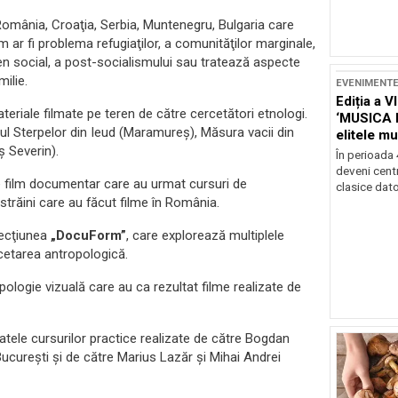
 România, Croaţia, Serbia, Muntenegru, Bulgaria care
m ar fi problema refugiaţilor, a comunităţilor marginale,
n social, a post-socialismului sau tratează aspecte
milie.
EVENIMENT
Ediția a V
teriale filmate pe teren de către cercetători etnologi.
‘MUSICA 
tul Sterpelor din Ieud (Maramureş), Măsura vacii din
elitele mu
 Severin).
Brașov
În perioada
deveni centr
e film documentar care au urmat cursuri de
clasice dator
străini care au făcut filme în România.
secţiunea
„DocuForm”
, care explorează multiplele
cetarea antropologică.
ologie vizuală care au ca rezultat filme realizate de
tele cursurilor practice realizate de către Bogdan
ucureşti şi de către Marius Lazăr şi Mihai Andrei