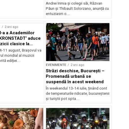
Andrei Irimia și colegii săi, Răzvan
Păun și Thibault Solorzano, anunță cu
entuziasm o...
E
2 ani ago
II-a a Academiilor
KRONSTADT’ aduce
zicii clasice la
 4-11 august, Brașovul va
ul mondial al muzicii
ită ediției...
EVENIMENTE
2 ani ago
Străzi deschise, București –
Promenadă urbană se
suspendă în acest weekend
În weekendul 13-14 iulie, ținând cont
de temperaturile ridicate, bucureștenii
și turiștii pot opta...