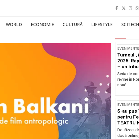
WORLD
ECONOMIE
CULTURĂ
LIFESTYLE
SCITECH
EVENIMENT
Turneul „
2025: Ra
– un tribu
și Occide
Seria de co
revine în R
nouă...
EVENIMENT
S-au pus 
pentru Fe
TEATRU 
Douăzeci de
două online