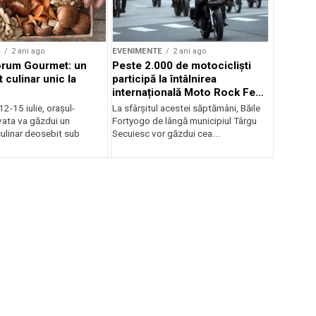
E
2 ani ago
EVENIMENTE
2 ani ago
orum Gourmet: un
Peste 2.000 de motocicliști
 culinar unic la
participă la întâlnirea
internațională Moto Rock Fest
la Băile Fortyogo
12-15 iulie, orașul-
La sfârșitul acestei săptămâni, Băile
vata va găzdui un
Fortyogo de lângă municipiul Târgu
ulinar deosebit sub
Secuiesc vor găzdui cea...