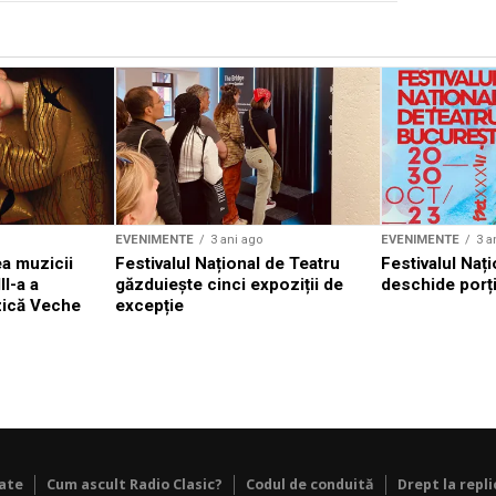
EVENIMENTE
3 ani ago
EVENIMENTE
3 a
a muzicii
Festivalul Național de Teatru
Festivalul Nați
II-a a
găzduiește cinci expoziții de
deschide porți
zică Veche
excepție
tate
Cum ascult Radio Clasic?
Codul de conduită
Drept la repli