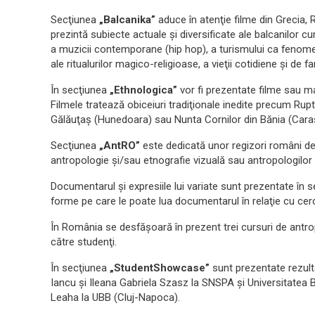
Secţiunea
„Balcanika”
aduce în atenţie filme din Grecia,
prezintă subiecte actuale şi diversificate ale balcanilor cu
a muzicii contemporane (hip hop), a turismului ca fenome
ale ritualurilor magico-religioase, a vieţii cotidiene şi de fa
În secţiunea
„Ethnologica”
vor fi prezentate filme sau ma
Filmele tratează obiceiuri tradiţionale inedite precum Rup
Gălăuţaş (Hunedoara) sau Nunta Cornilor din Bănia (Caraş
Secţiunea
„AntRO”
este dedicată unor regizori români d
antropologie şi/sau etnografie vizuală sau antropologilor 
Documentarul şi expresiile lui variate sunt prezentate în 
forme pe care le poate lua documentarul în relaţie cu cer
În România se desfăşoară în prezent trei cursuri de antrop
către studenţi.
În secţiunea
„StudentShowcase”
sunt prezentate rezulta
Iancu şi Ileana Gabriela Szasz la SNSPA şi Universitatea B
Leaha la UBB (Cluj-Napoca).