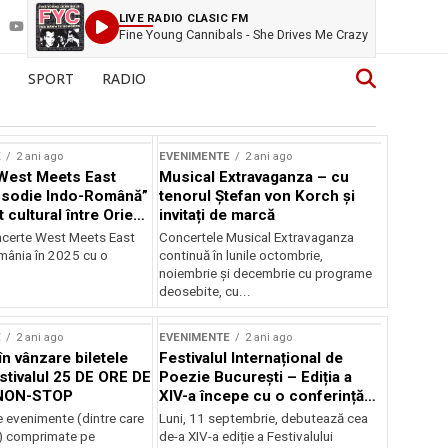
LIVE RADIO CLASIC FM
Fine Young Cannibals - She Drives Me Crazy
SPORT
RADIO
E
2 ani ago
EVENIMENTE
2 ani ago
West Meets East
Musical Extravaganza – cu
psodie Indo-Română”
tenorul Ștefan von Korch și
t cultural între Orient
invitați de marcă
nt
ncerte West Meets East
Concertele Musical Extravaganza
omânia în 2025 cu o
continuă în lunile octombrie,
noiembrie şi decembrie cu programe
deosebite, cu...
E
2 ani ago
EVENIMENTE
2 ani ago
în vânzare biletele
Festivalul Internațional de
stivalul 25 DE ORE DE
Poezie București – Ediția a
NON-STOP
XIV-a începe cu o conferință
despre limba română
 evenimente (dintre care
Luni, 11 septembrie, debutează cea
susținută de Marco Lucchesi
) comprimate pe
de-a XIV-a ediție a Festivalului