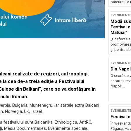
parcursul a 
EVENIMENT
Modă sust
Festival 
Mătușii”
„D*efectele
promovarea 
și pentru ab
EVENIMENT
Din Napol
lcani realizate de regizori, antropologi,
O seară de „
 la cea de-a treia ediţie a Festivalului
ar putea re
Napoli...
ulese din Balkani”, care se va desfăşura în
anului Român.
erbia, Bulgaria, Muntenegru, iar statele extra Balcani
, Norvegia, UK, Israel.
EVENIMENT
Festival 
n a festivalului sunt Balcanika, Ethnologica, AntRO,
În weekendu
i, Media Documentaries, Evenimente speciale.
Făgăraș va a