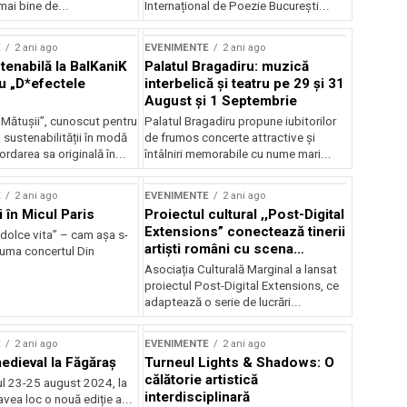
mai bine de...
Internațional de Poezie București...
E
2 ani ago
EVENIMENTE
2 ani ago
enabilă la BalKaniK
Palatul Bragadiru: muzică
cu „D*efectele
interbelică şi teatru pe 29 şi 31
August şi 1 Septembrie
 Mătușii”, cunoscut pentru
Palatul Bragadiru propune iubitorilor
sustenabilității în modă
de frumos concerte attractive şi
ordarea sa originală în...
întâlniri memorabile cu nume mari...
E
2 ani ago
EVENIMENTE
2 ani ago
i în Micul Paris
Proiectul cultural ,,Post-Digital
Extensions” conectează tinerii
dolce vita” – cam așa s-
artiști români cu scena
zuma concertul Din
internațională
Asociația Culturală Marginal a lansat
proiectul Post-Digital Extensions, ce
adaptează o serie de lucrări...
E
2 ani ago
EVENIMENTE
2 ani ago
medieval la Făgăraș
Turneul Lights & Shadows: O
călătorie artistică
l 23-25 august 2024, la
interdisciplinară
vea loc o nouă ediție a...