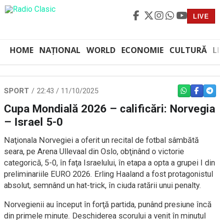
LIVE
HOME
NAȚIONAL
WORLD
ECONOMIE
CULTURĂ
L
SPORT
22:43 / 11/10/2025
WHATSAPP
FACEBO
TEL
Cupa Mondială 2026 – calificări: Norvegia
– Israel 5-0
Naţionala Norvegiei a oferit un recital de fotbal sâmbătă
seara, pe Arena Ullevaal din Oslo, obţinând o victorie
categorică, 5-0, în faţa Israelului, în etapa a opta a grupei I din
preliminariile EURO 2026. Erling Haaland a fost protagonistul
absolut, semnând un hat-trick, în ciuda ratării unui penalty.
Norvegienii au început în forţă partida, punând presiune încă
din primele minute. Deschiderea scorului a venit în minutul