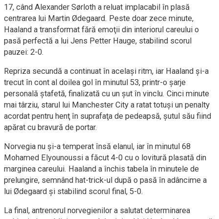
17, când Alexander Sørloth a reluat implacabil în plasă
centrarea lui Martin Ødegaard. Peste doar zece minute,
Haaland a transformat fără emoţii din interiorul careului o
pasă perfectă a lui Jens Petter Hauge, stabilind scorul
pauzei: 2-0.
Repriza secundă a continuat în acelaşi ritm, iar Haaland şi-a
trecut în cont al doilea gol în minutul 53, printr-o şarje
personală ştafetă, finalizată cu un şut în vinclu. Cinci minute
mai târziu, starul lui Manchester City a ratat totuşi un penalty
acordat pentru henţ în suprafaţa de pedeapsă, şutul său fiind
apărat cu bravură de portar.
Norvegia nu şi-a temperat însă elanul, iar în minutul 68
Mohamed Elyounoussi a făcut 4-0 cu o lovitură plasată din
marginea careului. Haaland a închis tabela în minutele de
prelungire, semnând hat-trick-ul după o pasă în adâncime a
lui Ødegaard şi stabilind scorul final, 5-0.
La final, antrenorul norvegienilor a salutat determinarea