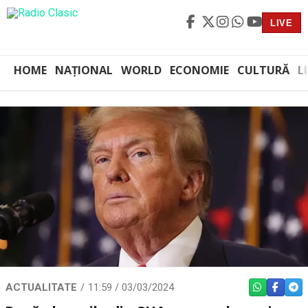
LIVE
HOME
NAȚIONAL
WORLD
ECONOMIE
CULTURĂ
L
ACTUALITATE
11:59 / 03/03/2024
WHATSAPP
FACEBO
TEL