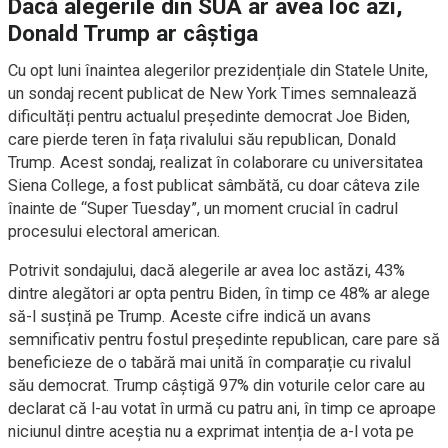
Dacă alegerile din SUA ar avea loc azi,
Donald Trump ar câștiga
Cu opt luni înaintea alegerilor prezidențiale din Statele Unite,
un sondaj recent publicat de New York Times semnalează
dificultăți pentru actualul președinte democrat Joe Biden,
care pierde teren în fața rivalului său republican, Donald
Trump. Acest sondaj, realizat în colaborare cu universitatea
Siena College, a fost publicat sâmbătă, cu doar câteva zile
înainte de “Super Tuesday”, un moment crucial în cadrul
procesului electoral american.
Potrivit sondajului, dacă alegerile ar avea loc astăzi, 43%
dintre alegători ar opta pentru Biden, în timp ce 48% ar alege
să-l susțină pe Trump. Aceste cifre indică un avans
semnificativ pentru fostul președinte republican, care pare să
beneficieze de o tabără mai unită în comparație cu rivalul
său democrat. Trump câștigă 97% din voturile celor care au
declarat că l-au votat în urmă cu patru ani, în timp ce aproape
niciunul dintre aceștia nu a exprimat intenția de a-l vota pe