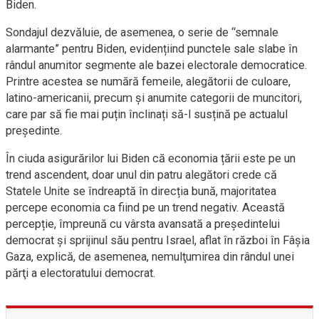
Biden.
Sondajul dezvăluie, de asemenea, o serie de “semnale
alarmante” pentru Biden, evidențiind punctele sale slabe în
rândul anumitor segmente ale bazei electorale democratice.
Printre acestea se numără femeile, alegătorii de culoare,
latino-americanii, precum și anumite categorii de muncitori,
care par să fie mai puțin înclinați să-l susțină pe actualul
președinte.
În ciuda asigurărilor lui Biden că economia țării este pe un
trend ascendent, doar unul din patru alegători crede că
Statele Unite se îndreaptă în direcția bună, majoritatea
percepe economia ca fiind pe un trend negativ. Această
percepție, împreună cu vârsta avansată a președintelui
democrat și sprijinul său pentru Israel, aflat în război în Fâşia
Gaza, explică, de asemenea, nemulţumirea din rândul unei
părţi a electoratului democrat.