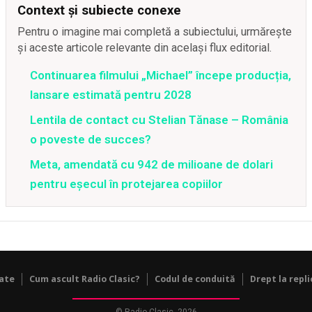
Context și subiecte conexe
Pentru o imagine mai completă a subiectului, urmărește
și aceste articole relevante din același flux editorial.
Continuarea filmului „Michael” începe producția,
lansare estimată pentru 2028
Lentila de contact cu Stelian Tănase – România
o poveste de succes?
Meta, amendată cu 942 de milioane de dolari
pentru eșecul în protejarea copiilor
tate
Cum ascult Radio Clasic?
Codul de conduită
Drept la repli