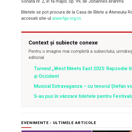
Sonata nr. 2, în fa major, op. 99, de Johannes Brahms.
Biletele se pot procura de la Casa de Bilete a Ateneului Rom
accesati site-ul
www.fge.org.ro
.
Context și subiecte conexe
Pentru o imagine mai completă a subiectului, urmărește
editorial.
Turneul „West Meets East 2025: Rapsodie Ind
și Occident
Musical Extravaganza – cu tenorul Ștefan von
S-au pus în vânzare biletele pentru Festi
EVENIMENTE - ULTIMELE ARTICOLE