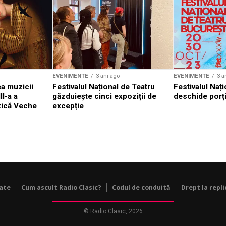
EVENIMENTE
3 ani ago
EVENIMENTE
3 a
a muzicii
Festivalul Național de Teatru
Festivalul Nați
II-a a
găzduiește cinci expoziții de
deschide porți
zică Veche
excepție
tate
Cum ascult Radio Clasic?
Codul de conduită
Drept la repli
© Radio Clasic, 2026