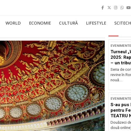
WORLD
ECONOMIE
CULTURĂ
LIFESTYLE
SCITECH
EVENIMENT
Turneul „
2025: Ra
– un tribu
și Occide
Seria de co
revine în R
nouă...
EVENIMENT
S-au pus 
pentru Fe
TEATRU 
Douăzeci de
două online