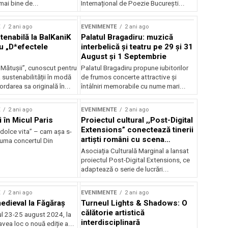
mai bine de...
Internațional de Poezie București...
E
2 ani ago
EVENIMENTE
2 ani ago
enabilă la BalKaniK
Palatul Bragadiru: muzică
cu „D*efectele
interbelică şi teatru pe 29 şi 31
August şi 1 Septembrie
 Mătușii”, cunoscut pentru
Palatul Bragadiru propune iubitorilor
sustenabilității în modă
de frumos concerte attractive şi
ordarea sa originală în...
întâlniri memorabile cu nume mari...
E
2 ani ago
EVENIMENTE
2 ani ago
i în Micul Paris
Proiectul cultural ,,Post-Digital
Extensions” conectează tinerii
dolce vita” – cam așa s-
artiști români cu scena
zuma concertul Din
internațională
Asociația Culturală Marginal a lansat
proiectul Post-Digital Extensions, ce
adaptează o serie de lucrări...
E
2 ani ago
EVENIMENTE
2 ani ago
medieval la Făgăraș
Turneul Lights & Shadows: O
călătorie artistică
l 23-25 august 2024, la
interdisciplinară
vea loc o nouă ediție a...