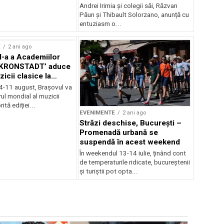
Andrei Irimia și colegii săi, Răzvan
Păun și Thibault Solorzano, anunță cu
entuziasm o...
E
2 ani ago
II-a a Academiilor
KRONSTADT’ aduce
zicii clasice la
 4-11 august, Brașovul va
ul mondial al muzicii
ită ediției...
EVENIMENTE
2 ani ago
Străzi deschise, București –
Promenadă urbană se
suspendă în acest weekend
În weekendul 13-14 iulie, ținând cont
de temperaturile ridicate, bucureștenii
și turiștii pot opta...