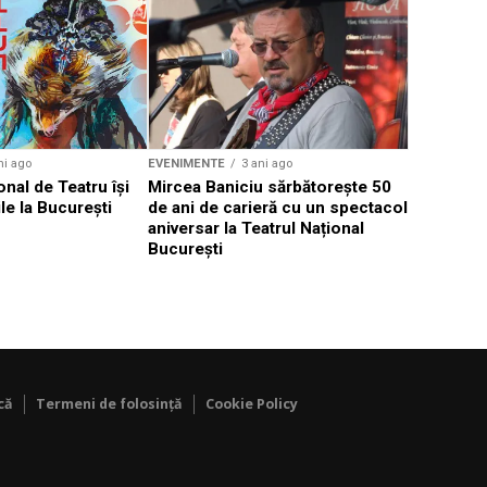
EVENIMENTE
Weekend c
Teatru la 
eveniment
ni ago
EVENIMENTE
3 ani ago
onal de Teatru își
Mircea Baniciu sărbătorește 50
le la București
de ani de carieră cu un spectacol
aniversar la Teatrul Național
București
că
Termeni de folosință
Cookie Policy