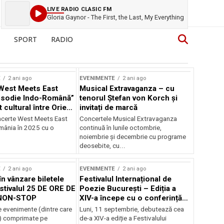
LIVE RADIO CLASIC FM
Gloria Gaynor - The First, the Last, My Everything
SPORT
RADIO
E
2 ani ago
EVENIMENTE
2 ani ago
West Meets East
Musical Extravaganza – cu
psodie Indo-Română”
tenorul Ștefan von Korch și
t cultural între Orient
invitați de marcă
nt
ncerte West Meets East
Concertele Musical Extravaganza
omânia în 2025 cu o
continuă în lunile octombrie,
noiembrie şi decembrie cu programe
deosebite, cu...
E
2 ani ago
EVENIMENTE
2 ani ago
în vânzare biletele
Festivalul Internațional de
stivalul 25 DE ORE DE
Poezie București – Ediția a
NON-STOP
XIV-a începe cu o conferință
despre limba română
 evenimente (dintre care
Luni, 11 septembrie, debutează cea
susținută de Marco Lucchesi
) comprimate pe
de-a XIV-a ediție a Festivalului