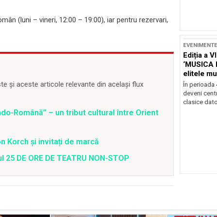
ân (luni – vineri, 12:00 – 19:00), iar pentru rezervari,
EVENIMENT
Ediția a V
‘MUSICA 
elitele mu
Brașov
 și aceste articole relevante din același flux
În perioada
deveni centr
clasice dator
o-Română” – un tribut cultural între Orient
 Korch și invitați de marcă
valul 25 DE ORE DE TEATRU NON-STOP