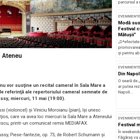
parcursul a 
EVENIMENT
Modă sust
Festival 
Mătușii”
„D*efectele
promovarea 
și pentru ab
a Ateneu
EVENIMENT
Din Napol
O seară de „
anu vor susţine un recital cameral în Sala Mare a
ar putea re
de referinţă ale repertoriului cameral semnate de
Napoli...
y, miercuri, 11 mai (19:00).
 (violoncel) şi Viniciu Moroianu (pian), îşi unesc
ţios, care va avea loc miercuri la Sala Mare a Ateneului
EVENIMENT
nescu, printr-un comunicat remis MEDIAFAX.
Festival 
În weekendu
ssy, Piese-fantezie, op. 73, de Robert Schumann şi
Făgăraș va a