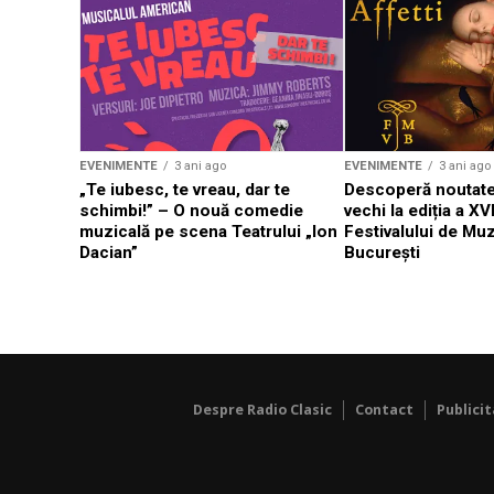
EVENIMENTE
3 ani ago
EVENIMENTE
3 ani ago
„Te iubesc, te vreau, dar te
Descoperă noutate
schimbi!” – O nouă comedie
vechi la ediția a XVI
muzicală pe scena Teatrului „Ion
Festivalului de Mu
Dacian”
București
Despre Radio Clasic
Contact
Publici