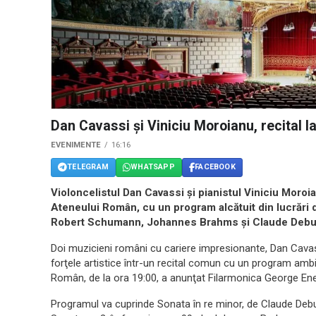
Dan Cavassi şi Viniciu Moroianu, recital l
EVENIMENTE
16:16
TELEGRAM
WHATSAPP
FACEBOOK
Violoncelistul Dan Cavassi şi pianistul Viniciu Moroi
Ateneului Român, cu un program alcătuit din lucrări 
Robert Schumann, Johannes Brahms şi Claude Debuss
Doi muzicieni români cu cariere impresionante, Dan Cavassi
forţele artistice într-un recital comun cu un program ambi
Român, de la ora 19:00, a anunţat Filarmonica George E
Programul va cuprinde Sonata în re minor, de Claude Debu