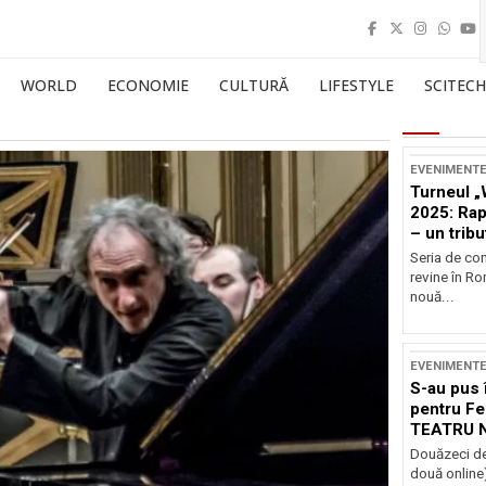
WORLD
ECONOMIE
CULTURĂ
LIFESTYLE
SCITECH
EVENIMENT
Turneul „
2025: Ra
– un tribu
și Occide
Seria de co
revine în R
nouă...
EVENIMENT
S-au pus 
pentru Fe
TEATRU 
Douăzeci de
două online