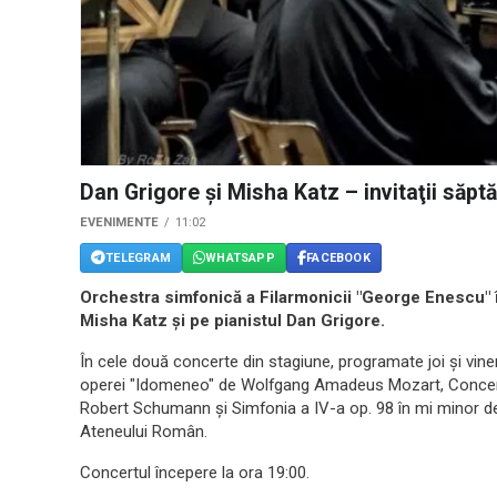
Dan Grigore şi Misha Katz – invitaţii săpt
EVENIMENTE
11:02
TELEGRAM
WHATSAPP
FACEBOOK
Orchestra simfonică a Filarmonicii "George Enescu" îi
Misha Katz şi pe pianistul Dan Grigore.
În cele două concerte din stagiune, programate joi şi vineri
operei "Idomeneo" de Wolfgang Amadeus Mozart, Concertul
Robert Schumann şi Simfonia a IV-a op. 98 în mi minor de
Ateneului Român.
Concertul începere la ora 19:00.