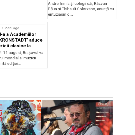
Andrei Irimia și colegii săi, Răzvan
Păun și Thibault Solorzano, anunță cu
entuziasm o...
E
2 ani ago
II-a a Academiilor
KRONSTADT’ aduce
zicii clasice la
 4-11 august, Brașovul va
ul mondial al muzicii
ită ediției...
EVENIMENTE
Weekend c
Teatru la 
eveniment