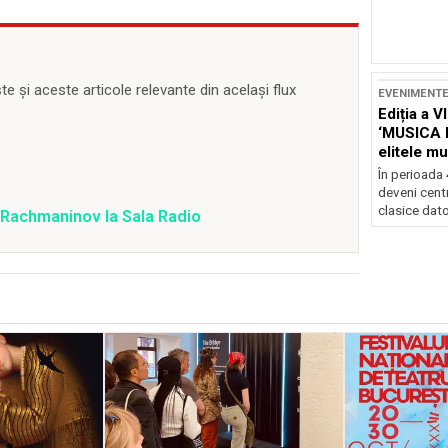
 și aceste articole relevante din același flux
EVENIMENT
Ediția a V
‘MUSICA 
elitele mu
Brașov
În perioada
deveni centr
clasice dator
 Rachmaninov la Sala Radio