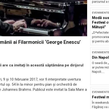
parcursul a 
EVENIMENT
Modă sust
Festival 
Mătușii”
„D*efectele
promovarea 
și pentru ab
ămânii ai Filarmonicii ‘George Enescu’
EVENIMENT
Din Napol
O seară de „
 are ca invitaţi în această săptămâna pe dirijorul
ar putea re
Napoli...
, 9 şi 10 februarie 2017, vor fi interpretate uvertura
 op. 54 în la minor pentru pian și orchestră de
 Johannes Brahms. Publicul este invitat la Sala Mare a
EVENIMENT
Festival 
În weekendu
Făgăraș va a