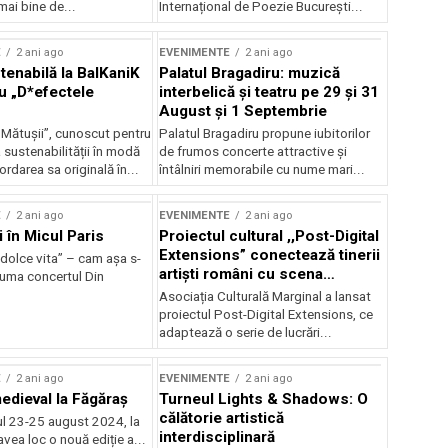
mai bine de...
Internațional de Poezie București...
E
2 ani ago
EVENIMENTE
2 ani ago
enabilă la BalKaniK
Palatul Bragadiru: muzică
cu „D*efectele
interbelică şi teatru pe 29 şi 31
August şi 1 Septembrie
 Mătușii”, cunoscut pentru
Palatul Bragadiru propune iubitorilor
sustenabilității în modă
de frumos concerte attractive şi
ordarea sa originală în...
întâlniri memorabile cu nume mari...
E
2 ani ago
EVENIMENTE
2 ani ago
i în Micul Paris
Proiectul cultural ,,Post-Digital
Extensions” conectează tinerii
dolce vita” – cam așa s-
artiști români cu scena
zuma concertul Din
internațională
Asociația Culturală Marginal a lansat
proiectul Post-Digital Extensions, ce
adaptează o serie de lucrări...
E
2 ani ago
EVENIMENTE
2 ani ago
medieval la Făgăraș
Turneul Lights & Shadows: O
călătorie artistică
l 23-25 august 2024, la
interdisciplinară
vea loc o nouă ediție a...