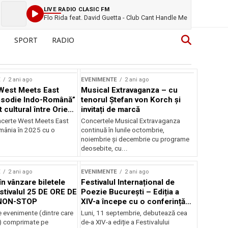
LIVE RADIO CLASIC FM
Flo Rida feat. David Guetta - Club Cant Handle Me
SPORT
RADIO
E
2 ani ago
EVENIMENTE
2 ani ago
West Meets East
Musical Extravaganza – cu
psodie Indo-Română”
tenorul Ștefan von Korch și
t cultural între Orient
invitați de marcă
nt
ncerte West Meets East
Concertele Musical Extravaganza
omânia în 2025 cu o
continuă în lunile octombrie,
noiembrie şi decembrie cu programe
deosebite, cu...
E
2 ani ago
EVENIMENTE
2 ani ago
în vânzare biletele
Festivalul Internațional de
stivalul 25 DE ORE DE
Poezie București – Ediția a
NON-STOP
XIV-a începe cu o conferință
despre limba română
 evenimente (dintre care
Luni, 11 septembrie, debutează cea
susținută de Marco Lucchesi
) comprimate pe
de-a XIV-a ediție a Festivalului