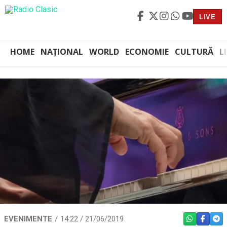
LIVE
HOME
NAȚIONAL
WORLD
ECONOMIE
CULTURĂ
L
EVENIMENTE
14:22 / 21/06/2019
WHATSAPP
FACEBO
TEL