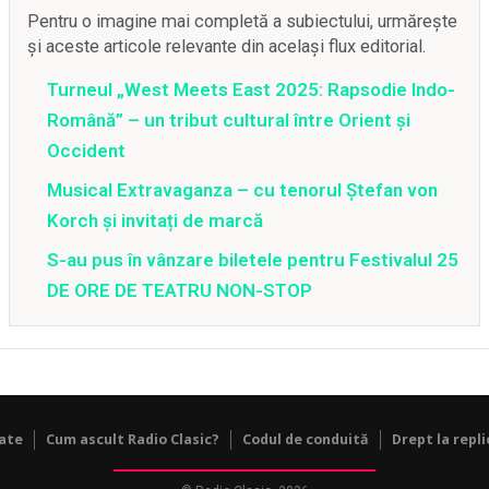
Pentru o imagine mai completă a subiectului, urmărește
și aceste articole relevante din același flux editorial.
Turneul „West Meets East 2025: Rapsodie Indo-
Română” – un tribut cultural între Orient și
Occident
Musical Extravaganza – cu tenorul Ștefan von
Korch și invitați de marcă
S-au pus în vânzare biletele pentru Festivalul 25
DE ORE DE TEATRU NON-STOP
tate
Cum ascult Radio Clasic?
Codul de conduită
Drept la repli