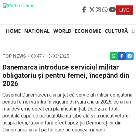
LIVE
HOME
NAȚIONAL
WORLD
ECONOMIE
CULTURĂ
L
TOP NEWS
08:47 / 13/03/2025
WHATSAPP
FACEBO
TEL
Danemarca introduce serviciul militar
obligatoriu și pentru femei, începând din
2026
Guvernul Danemarcei a anunțat că serviciul militar obligatoriu
pentru femei va intra în vigoare din vara anului 2026, cu un an
mai devreme decât era planificat inițial. Decizia a fost
posibilă după ce partidul Alianța Liberală și-a ridicat veto-ul
asupra legii, lăsând fără efect opoziția Democraților din
Danemarca, un alt partid care se opunea măsurii.