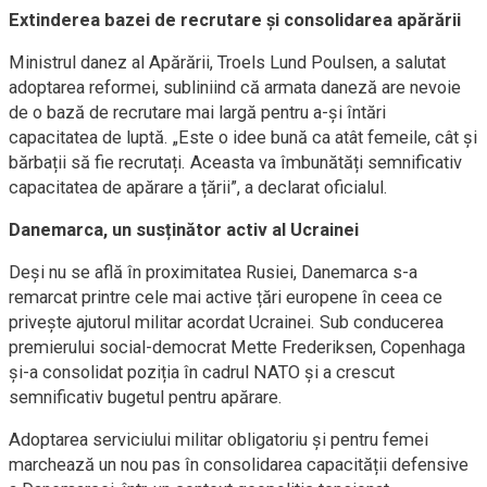
Extinderea bazei de recrutare și consolidarea apărării
Ministrul danez al Apărării, Troels Lund Poulsen, a salutat
adoptarea reformei, subliniind că armata daneză are nevoie
de o bază de recrutare mai largă pentru a-și întări
capacitatea de luptă. „Este o idee bună ca atât femeile, cât și
bărbații să fie recrutați. Aceasta va îmbunătăți semnificativ
capacitatea de apărare a țării”, a declarat oficialul.
Danemarca, un susținător activ al Ucrainei
Deși nu se află în proximitatea Rusiei, Danemarca s-a
remarcat printre cele mai active țări europene în ceea ce
privește ajutorul militar acordat Ucrainei. Sub conducerea
premierului social-democrat Mette Frederiksen, Copenhaga
și-a consolidat poziția în cadrul NATO și a crescut
semnificativ bugetul pentru apărare.
Adoptarea serviciului militar obligatoriu și pentru femei
marchează un nou pas în consolidarea capacității defensive