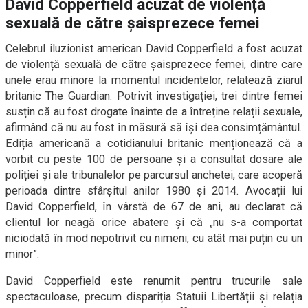
David Copperfield acuzat de violență
sexuală de către șaisprezece femei
Celebrul iluzionist american David Copperfield a fost acuzat
de violență sexuală de către șaisprezece femei, dintre care
unele erau minore la momentul incidentelor, relatează ziarul
britanic The Guardian. Potrivit investigației, trei dintre femei
susțin că au fost drogate înainte de a întreține relații sexuale,
afirmând că nu au fost în măsură să își dea consimțământul.
Ediția americană a cotidianului britanic menționează că a
vorbit cu peste 100 de persoane și a consultat dosare ale
poliției și ale tribunalelor pe parcursul anchetei, care acoperă
perioada dintre sfârșitul anilor 1980 și 2014. Avocații lui
David Copperfield, în vârstă de 67 de ani, au declarat că
clientul lor neagă orice abatere și că „nu s-a comportat
niciodată în mod nepotrivit cu nimeni, cu atât mai puțin cu un
minor”.
David Copperfield este renumit pentru trucurile sale
spectaculoase, precum dispariția Statuii Libertății și relația