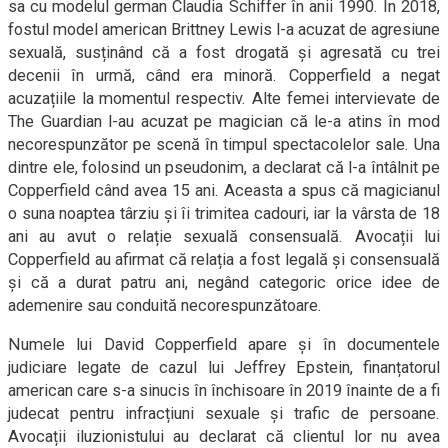
sa cu modelul german Claudia Schiffer în anii 1990. În 2018,
fostul model american Brittney Lewis l-a acuzat de agresiune
sexuală, susținând că a fost drogată și agresată cu trei
decenii în urmă, când era minoră. Copperfield a negat
acuzațiile la momentul respectiv. Alte femei intervievate de
The Guardian l-au acuzat pe magician că le-a atins în mod
necorespunzător pe scenă în timpul spectacolelor sale. Una
dintre ele, folosind un pseudonim, a declarat că l-a întâlnit pe
Copperfield când avea 15 ani. Aceasta a spus că magicianul
o suna noaptea târziu și îi trimitea cadouri, iar la vârsta de 18
ani au avut o relație sexuală consensuală. Avocații lui
Copperfield au afirmat că relația a fost legală și consensuală
și că a durat patru ani, negând categoric orice idee de
ademenire sau conduită necorespunzătoare.
Numele lui David Copperfield apare și în documentele
judiciare legate de cazul lui Jeffrey Epstein, finanțatorul
american care s-a sinucis în închisoare în 2019 înainte de a fi
judecat pentru infracțiuni sexuale și trafic de persoane.
Avocații iluzionistului au declarat că clientul lor nu avea