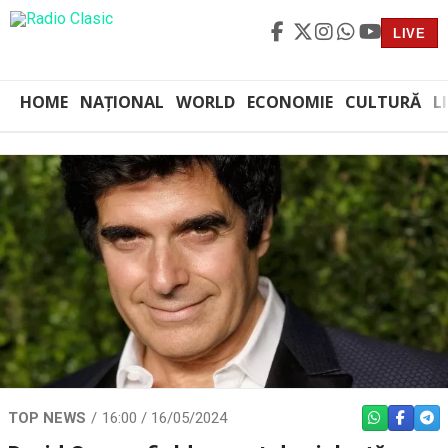
LIVE
HOME
NAȚIONAL
WORLD
ECONOMIE
CULTURĂ
L
TOP NEWS
16:00 / 16/05/2024
WHATSAPP
FACEBO
TEL