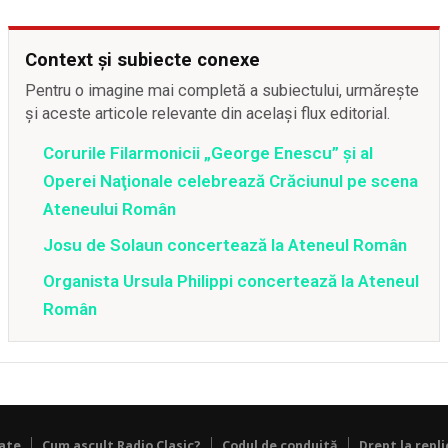
Context și subiecte conexe
Pentru o imagine mai completă a subiectului, urmărește
și aceste articole relevante din același flux editorial.
Corurile Filarmonicii „George Enescu” şi al
Operei Naţionale celebrează Crăciunul pe scena
Ateneului Român
Josu de Solaun concertează la Ateneul Român
Organista Ursula Philippi concertează la Ateneul
Român
tate
Cum ascult Radio Clasic?
Codul de conduită
Drept la repli