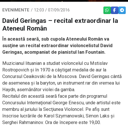
EVENIMENTE
12:03 / 07/09/2016
WHATSAPP
FACEBO
TEL
David Geringas – recital extraordinar la
Ateneul Român
În această seară, sub cupola Ateneului Român va
susţine un recital extraordinar violoncelistul David
Geringas, acompaniat de pianistul Ian Fountain.
Muzicianul lituanian a studiat violoncelul cu Mstislav
Rostropovich şi în 1970 a câştigat medalia de aur la
Concursul Ceaikovski de la Moscova. David Geringas cântă
de asemenea şi la baryton, un instrument rar din vremea lui
Haydn, asemănător violei da gamba.
Recitalul din această seară face parte din programul
Concursului Internaţional George Enescu, unde artistul este
membru al juriului la Secţiunea Violoncel. Pe afiş sunt
înscrise lucrările de Karol Szymanowski, Simon Laks şi
Serghei Rahmaninov. Ora de începere este 19,00.