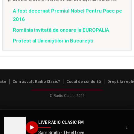
A fost decernat Premiul Nobel Pentru Pace pe
2016
România invitată de onoare la EUROPALIA
Protest al Unioniștilor în București
tate
Cum ascult Radio Clasic?
Codul de conduită
Drept la repli
© Radio Clasic, 2026
LIVE RADIO CLASIC FM
↓
Sam Smith - I Feel Love