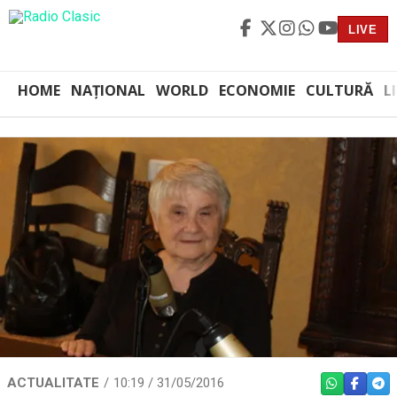
LIVE
HOME
NAȚIONAL
WORLD
ECONOMIE
CULTURĂ
L
ACTUALITATE
10:19 / 31/05/2016
WHATSAPP
FACEBO
TEL