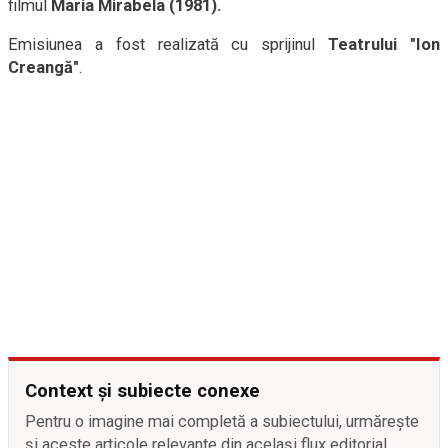
filmul
Maria Mirabela (1981).
Emisiunea a fost realizată cu sprijinul
Teatrului "Ion
Creangă"
.
Context și subiecte conexe
Pentru o imagine mai completă a subiectului, urmărește
și aceste articole relevante din același flux editorial.