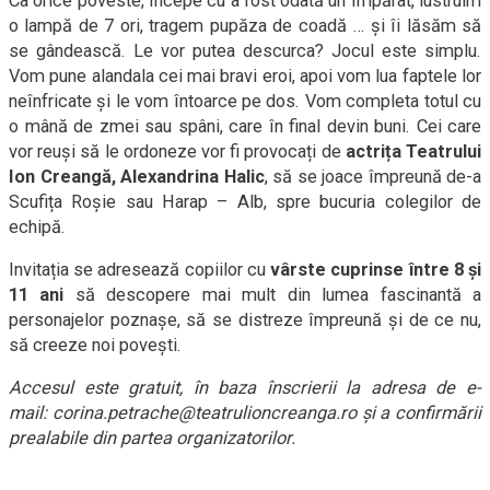
Ca orice poveste, începe cu a fost odată un împărat, lustruim
o lampă de 7 ori, tragem pupăza de coadă … și îi lăsăm să
se gândească. Le vor putea descurca? Jocul este simplu.
Vom pune alandala cei mai bravi eroi, apoi vom lua faptele lor
neînfricate și le vom întoarce pe dos. Vom completa totul cu
o mână de zmei sau spâni, care în final devin buni. Cei care
vor reuși să le ordoneze vor fi provocați de
actrița Teatrului
Ion Creangă,
Alexandrina Halic
, să se joace împreună de-a
Scufița Roşie sau Harap – Alb, spre bucuria colegilor de
echipă.
Invitația se adresează copiilor cu
vârste cuprinse între 8 și
11 ani
să descopere mai mult din lumea fascinantă a
personajelor poznașe, să se distreze împreună și de ce nu,
să creeze noi povești.
Accesul este gratuit, în baza înscrierii la adresa de e-
mail:
corina.petrache@teatrulioncreanga.ro
și a confirmării
prealabile din partea organizatorilor.