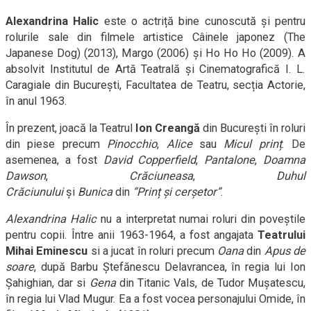
Alexandrina Halic
este o actriță bine cunoscută și pentru
rolurile sale din filmele artistice Câinele japonez (The
Japanese Dog) (2013), Margo (2006) și Ho Ho Ho (2009). A
absolvit Institutul de Artă Teatrală și Cinematografică I. L.
Caragiale din București, Facultatea de Teatru, secția Actorie,
în anul 1963.
În prezent, joacă la Teatrul
Ion Creangă
din București în roluri
din piese precum
Pinocchio
,
Alice
sau
Micul prinț
. De
asemenea, a fost
David Copperfield
,
Pantalone
,
Doamna
Dawson
,
Crăciuneasa
,
Duhul
Crăciunului
și
Bunica
din
“Prinț și cerșetor”
.
Alexandrina Halic
nu a interpretat numai roluri din poveștile
pentru copii. Între anii 1963-1964, a fost angajata
Teatrului
Mihai Eminescu
si a jucat în roluri precum
Oana
din
Apus de
soare
, după Barbu Ștefănescu Delavrancea, în regia lui Ion
Șahighian, dar si
Gena
din Titanic Vals, de Tudor Mușatescu,
în regia lui Vlad Mugur. Ea a fost vocea personajului Omide, în