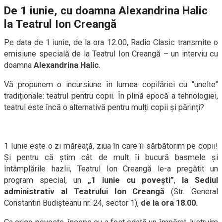
De 1 iunie, cu doamna Alexandrina Halic
la Teatrul Ion Creangă
Pe data de 1 iunie, de la ora 12.00, Radio Clasic transmite o
emisiune specială de la Teatrul Ion Creangă – un interviu cu
doamna
Alexandrina Halic
.
Vă propunem o incursiune în lumea copilăriei cu "unelte"
tradiționale: teatrul pentru copii. În plină epocă a tehnologiei,
teatrul este încă o alternativă pentru mulți copii și părinți?
1 Iunie este o zi măreață, ziua în care îi sărbătorim pe copii!
Și pentru că știm cât de mult îi bucură basmele și
întâmplările hazlii, Teatrul Ion Creangă le-a pregătit un
program special, un
„1 iunie cu povești”
,
la Sediul
administrativ al Teatrului Ion Creangă
(Str. General
Constantin Budişteanu nr. 24, sector 1),
de la ora 18.00.