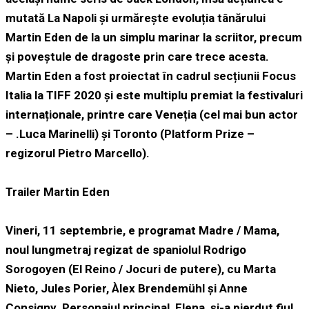
mutată La Napoli și urmărește evoluția tânărului
Martin Eden de la un simplu marinar la scriitor, precum
și poveștule de dragoste prin care trece acesta.
Martin Eden a fost proiectat în cadrul secțiunii Focus
Italia la TIFF 2020 și este multiplu premiat la festivaluri
internaționale, printre care Veneția (cel mai bun actor
– .Luca Marinelli) și Toronto (Platform Prize –
regizorul Pietro Marcello).
Trailer Martin Eden
Vineri, 11 septembrie, e programat Madre / Mama,
noul lungmetraj regizat de spaniolul Rodrigo
Sorogoyen (El Reino / Jocuri de putere), cu Marta
Nieto, Jules Porier, Àlex Brendemühl și Anne
Consigny. Personajul principal, Elena, și-a pierdut fiul