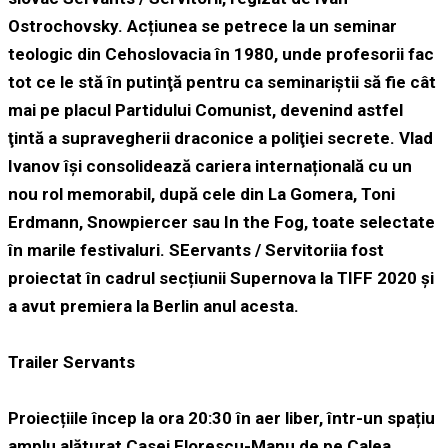
Ostrochovsky. Acțiunea se petrece la un seminar
teologic din Cehoslovacia în 1980, unde profesorii fac
tot ce le stă în putinţă pentru ca seminariştii să fie cât
mai pe placul Partidului Comunist, devenind astfel
ţintă a supravegherii draconice a poliţiei secrete. Vlad
Ivanov își consolidează cariera internațională cu un
nou rol memorabil, după cele din La Gomera, Toni
Erdmann, Snowpiercer sau In the Fog, toate selectate
în marile festivaluri. SEervants / Servitoriia fost
proiectat în cadrul secțiunii Supernova la TIFF 2020 și
a avut premiera la Berlin anul acesta.
Trailer Servants
Proiecțiile încep la ora 20:30 în aer liber, într-un spațiu
amplu alăturat Casei Florescu-Manu de pe Calea