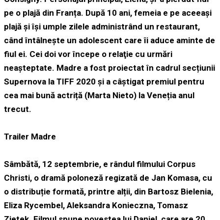
pe o plajă din Franța. După 10 ani, femeia e pe aceeaşi
plajă şi îşi umple zilele administrând un restaurant,
când întâlneşte un adolescent care îi aduce aminte de
fiul ei. Cei doi vor începe o relaţie cu urmări
neaşteptate. Madre a fost proiectat în cadrul secțiunii
Supernova la TIFF 2020 și a câștigat premiul pentru
cea mai bună actriță (Marta Nieto) la Veneția anul
trecut.
Trailer Madre
Sâmbătă, 12 septembrie, e rândul filmului Corpus
Christi, o dramă poloneză regizată de Jan Komasa, cu
o distribuție formată, printre alții, din Bartosz Bielenia,
Eliza Rycembel, Aleksandra Konieczna, Tomasz
Zietek. Filmul spune povestea lui Daniel, care are 20