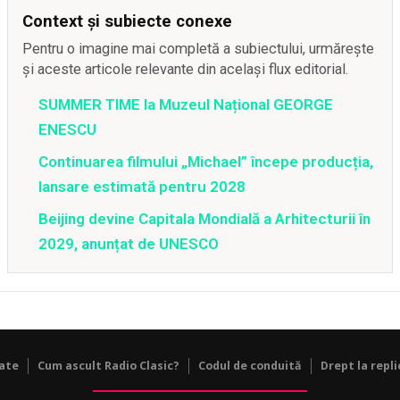
Context și subiecte conexe
Pentru o imagine mai completă a subiectului, urmărește
și aceste articole relevante din același flux editorial.
SUMMER TIME la Muzeul Național GEORGE
ENESCU
Continuarea filmului „Michael” începe producția,
lansare estimată pentru 2028
Beijing devine Capitala Mondială a Arhitecturii în
2029, anunțat de UNESCO
tate
Cum ascult Radio Clasic?
Codul de conduită
Drept la repli