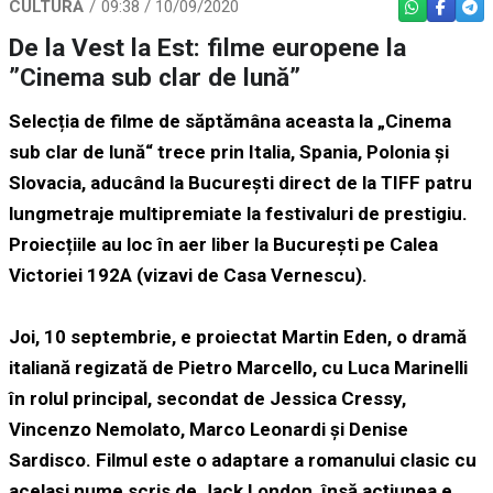
CULTURĂ
09:38 / 10/09/2020
WHATSAPP
FACEBO
TEL
De la Vest la Est: filme europene la
”Cinema sub clar de lună”
Selecția de filme de săptămâna aceasta la „Cinema
sub clar de lună“ trece prin Italia, Spania, Polonia și
Slovacia, aducând la București direct de la TIFF patru
lungmetraje multipremiate la festivaluri de prestigiu.
Proiecțiile au loc în aer liber la București pe Calea
Victoriei 192A (vizavi de Casa Vernescu).
Joi, 10 septembrie, e proiectat Martin Eden, o dramă
italiană regizată de Pietro Marcello, cu Luca Marinelli
în rolul principal, secondat de Jessica Cressy,
Vincenzo Nemolato, Marco Leonardi și Denise
Sardisco. Filmul este o adaptare a romanului clasic cu
același nume scris de Jack London, însă acțiunea e