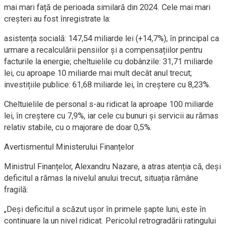
mai mari față de perioada similară din 2024. Cele mai mari
creșteri au fost înregistrate la:
asistența socială: 147,54 miliarde lei (+14,7%), în principal ca
urmare a recalculării pensiilor și a compensațiilor pentru
facturile la energie; cheltuielile cu dobânzile: 31,71 miliarde
lei, cu aproape 10 miliarde mai mult decât anul trecut;
investițiile publice: 61,68 miliarde lei, în creștere cu 8,23%.
Cheltuielile de personal s-au ridicat la aproape 100 miliarde
lei, în creștere cu 7,9%, iar cele cu bunuri și servicii au rămas
relativ stabile, cu o majorare de doar 0,5%.
Avertismentul Ministerului Finanțelor
Ministrul Finanțelor, Alexandru Nazare, a atras atenția că, deși
deficitul a rămas la nivelul anului trecut, situația rămâne
fragilă:
„Deși deficitul a scăzut ușor în primele șapte luni, este în
continuare la un nivel ridicat. Pericolul retrogradării ratingului