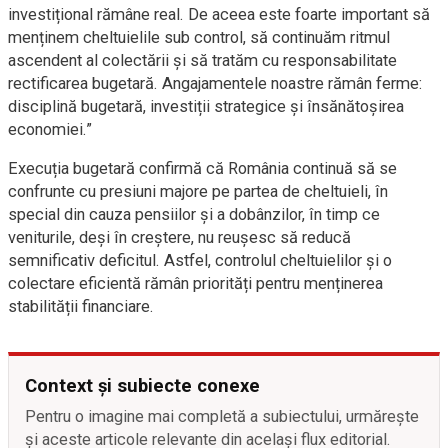
investițional rămâne real. De aceea este foarte important să
menținem cheltuielile sub control, să continuăm ritmul
ascendent al colectării și să tratăm cu responsabilitate
rectificarea bugetară. Angajamentele noastre rămân ferme:
disciplină bugetară, investiții strategice și însănătoșirea
economiei.”
Execuția bugetară confirmă că România continuă să se
confrunte cu presiuni majore pe partea de cheltuieli, în
special din cauza pensiilor și a dobânzilor, în timp ce
veniturile, deși în creștere, nu reușesc să reducă
semnificativ deficitul. Astfel, controlul cheltuielilor și o
colectare eficientă rămân priorități pentru menținerea
stabilității financiare.
Context și subiecte conexe
Pentru o imagine mai completă a subiectului, urmărește
și aceste articole relevante din același flux editorial.